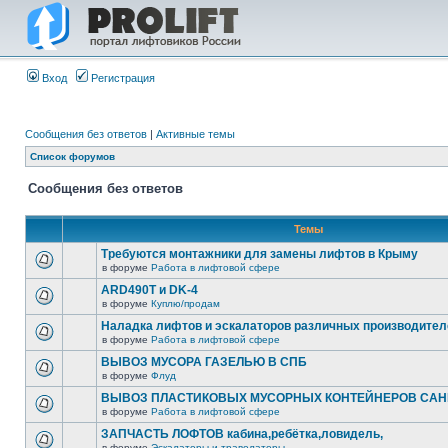
Вход
Регистрация
Сообщения без ответов
|
Активные темы
Список форумов
Сообщения без ответов
Темы
Требуются монтажники для замены лифтов в Крыму
в форуме
Работа в лифтовой сфере
ARD490T и DK-4
в форуме
Куплю/продам
Наладка лифтов и эскалаторов различных производител
в форуме
Работа в лифтовой сфере
ВЫВОЗ МУСОРА ГАЗЕЛЬЮ В СПБ
в форуме
Флуд
ВЫВОЗ ПЛАСТИКОВЫХ МУСОРНЫХ КОНТЕЙНЕРОВ САНК
в форуме
Работа в лифтовой сфере
ЗАПЧАСТЬ ЛОФТОВ кабина,ребётка,ловидель,
в форуме
Эскалаторы и траволаторы