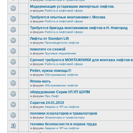
Модернизация устаревших импортных лифтов.
в форуме
Работа в лифтовой сфере
Требуются опытные монтажники г. Москва
в форуме
Работа в лифтовой сфере
Требуется бригада монтажников лифтов в Н. Новгород
в форуме
Работа в лифтовой сфере
Лифты от Standart Lift
в форуме
Производители лифтов
помогите со схемой
в форуме
Грузовые подъемники
Срочно! требуются МОНТАЖНИКИ для монтажа лифтов в 
в форуме
Работа в лифтовой сфере
Ребят, нужна помощь!!!
в форуме
Обслуживание лифтов
Япона-мать
в форуме
Обслуживание лифтов
оборудование Серии УЛ УП ШУЛМ
в форуме
Про Лифт
Саратов 24.01.2010
в форуме
Аварии и ЧП на лифтах
поломки эскалаторов и травалаторов
в форуме
Эскалаторы и траволаторы
техника безопасности и охрана труда
в форуме
Аварии и ЧП на лифтах