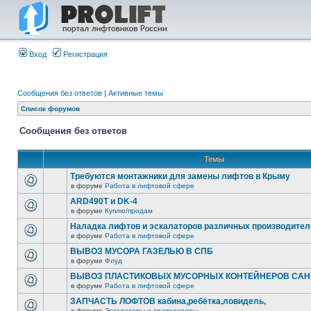
Вход
Регистрация
Сообщения без ответов
|
Активные темы
Список форумов
Сообщения без ответов
Темы
Требуются монтажники для замены лифтов в Крыму
в форуме
Работа в лифтовой сфере
ARD490T и DK-4
в форуме
Куплю/продам
Наладка лифтов и эскалаторов различных производител
в форуме
Работа в лифтовой сфере
ВЫВОЗ МУСОРА ГАЗЕЛЬЮ В СПБ
в форуме
Флуд
ВЫВОЗ ПЛАСТИКОВЫХ МУСОРНЫХ КОНТЕЙНЕРОВ САНК
в форуме
Работа в лифтовой сфере
ЗАПЧАСТЬ ЛОФТОВ кабина,ребётка,ловидель,
в форуме
Эскалаторы и траволаторы