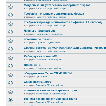
Модернизация устаревших импортных лифтов.
в форуме
Работа в лифтовой сфере
Требуются опытные монтажники г. Москва
в форуме
Работа в лифтовой сфере
Требуется бригада монтажников лифтов в Н. Новгород
в форуме
Работа в лифтовой сфере
Лифты от Standart Lift
в форуме
Производители лифтов
помогите со схемой
в форуме
Грузовые подъемники
Срочно! требуются МОНТАЖНИКИ для монтажа лифтов в 
в форуме
Работа в лифтовой сфере
Ребят, нужна помощь!!!
в форуме
Обслуживание лифтов
Япона-мать
в форуме
Обслуживание лифтов
оборудование Серии УЛ УП ШУЛМ
в форуме
Про Лифт
Саратов 24.01.2010
в форуме
Аварии и ЧП на лифтах
поломки эскалаторов и травалаторов
в форуме
Эскалаторы и траволаторы
техника безопасности и охрана труда
в форуме
Аварии и ЧП на лифтах