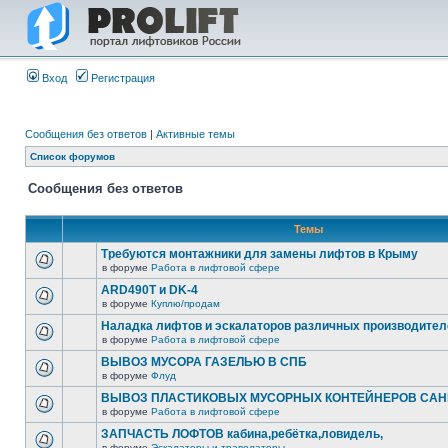
Вход
Регистрация
Сообщения без ответов
|
Активные темы
Список форумов
Сообщения без ответов
Темы
Требуются монтажники для замены лифтов в Крыму
в форуме
Работа в лифтовой сфере
ARD490T и DK-4
в форуме
Куплю/продам
Наладка лифтов и эскалаторов различных производител
в форуме
Работа в лифтовой сфере
ВЫВОЗ МУСОРА ГАЗЕЛЬЮ В СПБ
в форуме
Флуд
ВЫВОЗ ПЛАСТИКОВЫХ МУСОРНЫХ КОНТЕЙНЕРОВ САНК
в форуме
Работа в лифтовой сфере
ЗАПЧАСТЬ ЛОФТОВ кабина,ребётка,ловидель,
в форуме
Эскалаторы и траволаторы