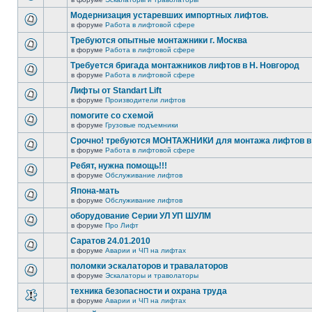
Модернизация устаревших импортных лифтов.
в форуме
Работа в лифтовой сфере
Требуются опытные монтажники г. Москва
в форуме
Работа в лифтовой сфере
Требуется бригада монтажников лифтов в Н. Новгород
в форуме
Работа в лифтовой сфере
Лифты от Standart Lift
в форуме
Производители лифтов
помогите со схемой
в форуме
Грузовые подъемники
Срочно! требуются МОНТАЖНИКИ для монтажа лифтов в 
в форуме
Работа в лифтовой сфере
Ребят, нужна помощь!!!
в форуме
Обслуживание лифтов
Япона-мать
в форуме
Обслуживание лифтов
оборудование Серии УЛ УП ШУЛМ
в форуме
Про Лифт
Саратов 24.01.2010
в форуме
Аварии и ЧП на лифтах
поломки эскалаторов и травалаторов
в форуме
Эскалаторы и траволаторы
техника безопасности и охрана труда
в форуме
Аварии и ЧП на лифтах