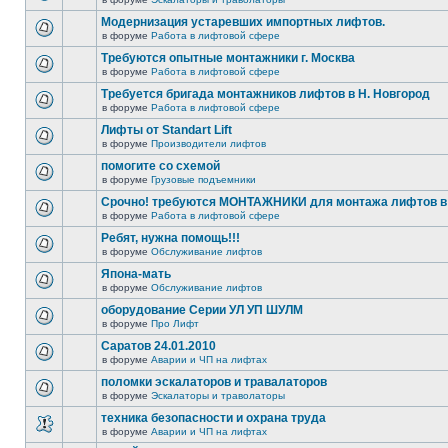
Модернизация устаревших импортных лифтов.
в форуме
Работа в лифтовой сфере
Требуются опытные монтажники г. Москва
в форуме
Работа в лифтовой сфере
Требуется бригада монтажников лифтов в Н. Новгород
в форуме
Работа в лифтовой сфере
Лифты от Standart Lift
в форуме
Производители лифтов
помогите со схемой
в форуме
Грузовые подъемники
Срочно! требуются МОНТАЖНИКИ для монтажа лифтов в 
в форуме
Работа в лифтовой сфере
Ребят, нужна помощь!!!
в форуме
Обслуживание лифтов
Япона-мать
в форуме
Обслуживание лифтов
оборудование Серии УЛ УП ШУЛМ
в форуме
Про Лифт
Саратов 24.01.2010
в форуме
Аварии и ЧП на лифтах
поломки эскалаторов и травалаторов
в форуме
Эскалаторы и траволаторы
техника безопасности и охрана труда
в форуме
Аварии и ЧП на лифтах