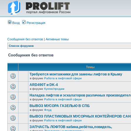
Вход
Регистрация
Сообщения без ответов
|
Активные темы
Список форумов
Сообщения без ответов
Темы
Требуются монтажники для замены лифтов в Крыму
в форуме
Работа в лифтовой сфере
ARD490T и DK-4
в форуме
Куплю/продам
Наладка лифтов и эскалаторов различных производител
в форуме
Работа в лифтовой сфере
ВЫВОЗ МУСОРА ГАЗЕЛЬЮ В СПБ
в форуме
Флуд
ВЫВОЗ ПЛАСТИКОВЫХ МУСОРНЫХ КОНТЕЙНЕРОВ САНК
в форуме
Работа в лифтовой сфере
ЗАПЧАСТЬ ЛОФТОВ кабина,ребётка,ловидель,
в форуме
Эскалаторы и траволаторы