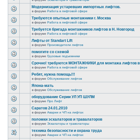
Модернизация устаревших импортных лифтов.
в форуме
Работа в лифтовой сфере
Требуются опытные монтажники г. Москва
в форуме
Работа в лифтовой сфере
Требуется бригада монтажников лифтов в Н. Новгород
в форуме
Работа в лифтовой сфере
Лифты от Standart Lift
в форуме
Производители лифтов
помогите со схемой
в форуме
Грузовые подъемники
Срочно! требуются МОНТАЖНИКИ для монтажа лифтов в 
в форуме
Работа в лифтовой сфере
Ребят, нужна помощь!!!
в форуме
Обслуживание лифтов
Япона-мать
в форуме
Обслуживание лифтов
оборудование Серии УЛ УП ШУЛМ
в форуме
Про Лифт
Саратов 24.01.2010
в форуме
Аварии и ЧП на лифтах
поломки эскалаторов и травалаторов
в форуме
Эскалаторы и траволаторы
техника безопасности и охрана труда
в форуме
Аварии и ЧП на лифтах