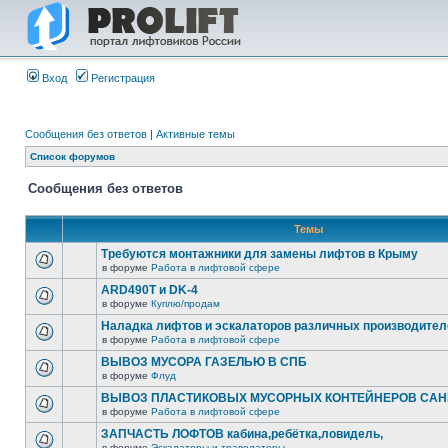
Вход
Регистрация
Сообщения без ответов
|
Активные темы
Список форумов
Сообщения без ответов
Темы
Требуются монтажники для замены лифтов в Крыму
в форуме
Работа в лифтовой сфере
ARD490T и DK-4
в форуме
Куплю/продам
Наладка лифтов и эскалаторов различных производител
в форуме
Работа в лифтовой сфере
ВЫВОЗ МУСОРА ГАЗЕЛЬЮ В СПБ
в форуме
Флуд
ВЫВОЗ ПЛАСТИКОВЫХ МУСОРНЫХ КОНТЕЙНЕРОВ САНК
в форуме
Работа в лифтовой сфере
ЗАПЧАСТЬ ЛОФТОВ кабина,ребётка,ловидель,
в форуме
Эскалаторы и траволаторы