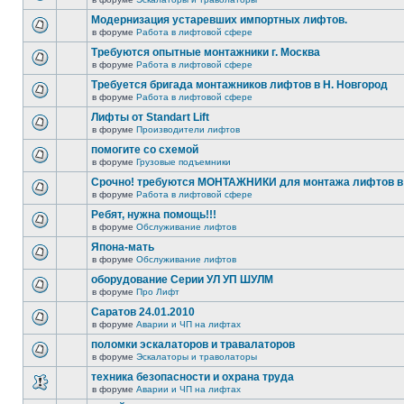
Модернизация устаревших импортных лифтов.
в форуме
Работа в лифтовой сфере
Требуются опытные монтажники г. Москва
в форуме
Работа в лифтовой сфере
Требуется бригада монтажников лифтов в Н. Новгород
в форуме
Работа в лифтовой сфере
Лифты от Standart Lift
в форуме
Производители лифтов
помогите со схемой
в форуме
Грузовые подъемники
Срочно! требуются МОНТАЖНИКИ для монтажа лифтов в 
в форуме
Работа в лифтовой сфере
Ребят, нужна помощь!!!
в форуме
Обслуживание лифтов
Япона-мать
в форуме
Обслуживание лифтов
оборудование Серии УЛ УП ШУЛМ
в форуме
Про Лифт
Саратов 24.01.2010
в форуме
Аварии и ЧП на лифтах
поломки эскалаторов и травалаторов
в форуме
Эскалаторы и траволаторы
техника безопасности и охрана труда
в форуме
Аварии и ЧП на лифтах