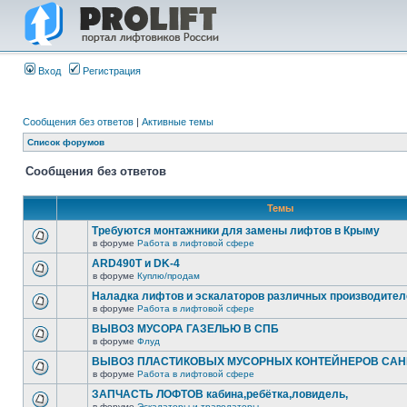
Вход
Регистрация
Сообщения без ответов
|
Активные темы
Список форумов
Сообщения без ответов
Темы
Требуются монтажники для замены лифтов в Крыму
в форуме
Работа в лифтовой сфере
ARD490T и DK-4
в форуме
Куплю/продам
Наладка лифтов и эскалаторов различных производител
в форуме
Работа в лифтовой сфере
ВЫВОЗ МУСОРА ГАЗЕЛЬЮ В СПБ
в форуме
Флуд
ВЫВОЗ ПЛАСТИКОВЫХ МУСОРНЫХ КОНТЕЙНЕРОВ САНК
в форуме
Работа в лифтовой сфере
ЗАПЧАСТЬ ЛОФТОВ кабина,ребётка,ловидель,
в форуме
Эскалаторы и траволаторы