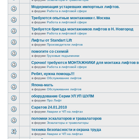
Модернизация устаревших импортных лифтов.
в форуме
Работа в лифтовой сфере
Требуются опытные монтажники г. Москва
в форуме
Работа в лифтовой сфере
Требуется бригада монтажников лифтов в Н. Новгород
в форуме
Работа в лифтовой сфере
Лифты от Standart Lift
в форуме
Производители лифтов
помогите со схемой
в форуме
Грузовые подъемники
Срочно! требуются МОНТАЖНИКИ для монтажа лифтов в 
в форуме
Работа в лифтовой сфере
Ребят, нужна помощь!!!
в форуме
Обслуживание лифтов
Япона-мать
в форуме
Обслуживание лифтов
оборудование Серии УЛ УП ШУЛМ
в форуме
Про Лифт
Саратов 24.01.2010
в форуме
Аварии и ЧП на лифтах
поломки эскалаторов и травалаторов
в форуме
Эскалаторы и траволаторы
техника безопасности и охрана труда
в форуме
Аварии и ЧП на лифтах