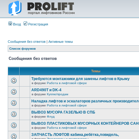
Вход
Регистрация
Сообщения без ответов
|
Активные темы
Список форумов
Сообщения без ответов
Темы
Требуются монтажники для замены лифтов в Крыму
в форуме
Работа в лифтовой сфере
ARD490T и DK-4
в форуме
Куплю/продам
Наладка лифтов и эскалаторов различных производител
в форуме
Работа в лифтовой сфере
ВЫВОЗ МУСОРА ГАЗЕЛЬЮ В СПБ
в форуме
Флуд
ВЫВОЗ ПЛАСТИКОВЫХ МУСОРНЫХ КОНТЕЙНЕРОВ САНК
в форуме
Работа в лифтовой сфере
ЗАПЧАСТЬ ЛОФТОВ кабина,ребётка,ловидель,
в форуме
Эскалаторы и траволаторы