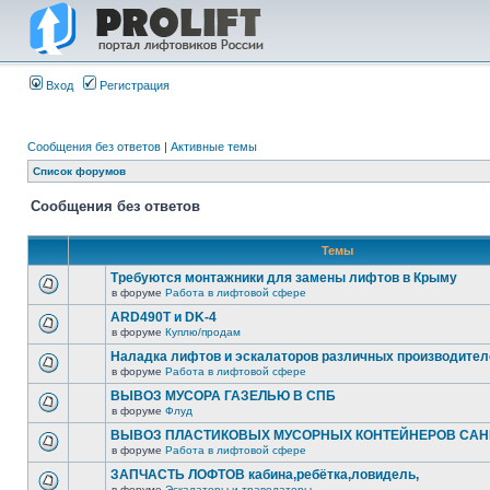
Вход
Регистрация
Сообщения без ответов
|
Активные темы
Список форумов
Сообщения без ответов
Темы
Требуются монтажники для замены лифтов в Крыму
в форуме
Работа в лифтовой сфере
ARD490T и DK-4
в форуме
Куплю/продам
Наладка лифтов и эскалаторов различных производител
в форуме
Работа в лифтовой сфере
ВЫВОЗ МУСОРА ГАЗЕЛЬЮ В СПБ
в форуме
Флуд
ВЫВОЗ ПЛАСТИКОВЫХ МУСОРНЫХ КОНТЕЙНЕРОВ САНК
в форуме
Работа в лифтовой сфере
ЗАПЧАСТЬ ЛОФТОВ кабина,ребётка,ловидель,
в форуме
Эскалаторы и траволаторы