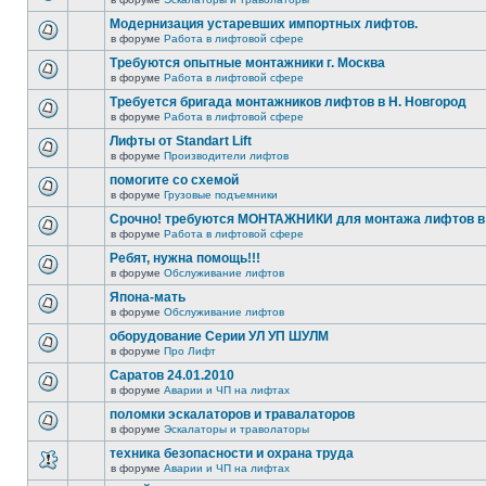
Модернизация устаревших импортных лифтов.
в форуме
Работа в лифтовой сфере
Требуются опытные монтажники г. Москва
в форуме
Работа в лифтовой сфере
Требуется бригада монтажников лифтов в Н. Новгород
в форуме
Работа в лифтовой сфере
Лифты от Standart Lift
в форуме
Производители лифтов
помогите со схемой
в форуме
Грузовые подъемники
Срочно! требуются МОНТАЖНИКИ для монтажа лифтов в 
в форуме
Работа в лифтовой сфере
Ребят, нужна помощь!!!
в форуме
Обслуживание лифтов
Япона-мать
в форуме
Обслуживание лифтов
оборудование Серии УЛ УП ШУЛМ
в форуме
Про Лифт
Саратов 24.01.2010
в форуме
Аварии и ЧП на лифтах
поломки эскалаторов и травалаторов
в форуме
Эскалаторы и траволаторы
техника безопасности и охрана труда
в форуме
Аварии и ЧП на лифтах