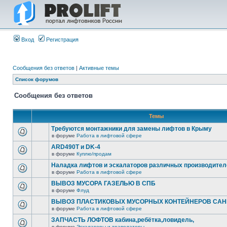
Вход
Регистрация
Сообщения без ответов
|
Активные темы
Список форумов
Сообщения без ответов
Темы
Требуются монтажники для замены лифтов в Крыму
в форуме
Работа в лифтовой сфере
ARD490T и DK-4
в форуме
Куплю/продам
Наладка лифтов и эскалаторов различных производител
в форуме
Работа в лифтовой сфере
ВЫВОЗ МУСОРА ГАЗЕЛЬЮ В СПБ
в форуме
Флуд
ВЫВОЗ ПЛАСТИКОВЫХ МУСОРНЫХ КОНТЕЙНЕРОВ САНК
в форуме
Работа в лифтовой сфере
ЗАПЧАСТЬ ЛОФТОВ кабина,ребётка,ловидель,
в форуме
Эскалаторы и траволаторы