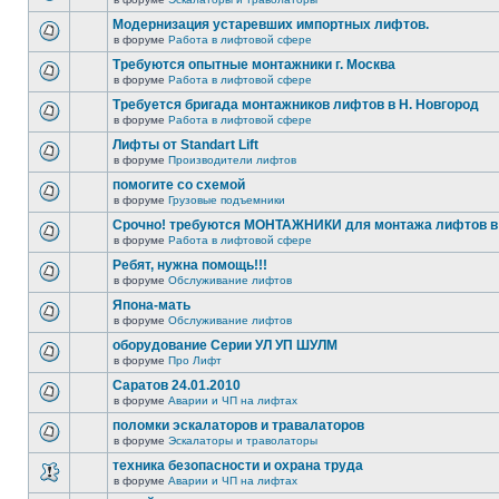
Модернизация устаревших импортных лифтов.
в форуме
Работа в лифтовой сфере
Требуются опытные монтажники г. Москва
в форуме
Работа в лифтовой сфере
Требуется бригада монтажников лифтов в Н. Новгород
в форуме
Работа в лифтовой сфере
Лифты от Standart Lift
в форуме
Производители лифтов
помогите со схемой
в форуме
Грузовые подъемники
Срочно! требуются МОНТАЖНИКИ для монтажа лифтов в 
в форуме
Работа в лифтовой сфере
Ребят, нужна помощь!!!
в форуме
Обслуживание лифтов
Япона-мать
в форуме
Обслуживание лифтов
оборудование Серии УЛ УП ШУЛМ
в форуме
Про Лифт
Саратов 24.01.2010
в форуме
Аварии и ЧП на лифтах
поломки эскалаторов и травалаторов
в форуме
Эскалаторы и траволаторы
техника безопасности и охрана труда
в форуме
Аварии и ЧП на лифтах