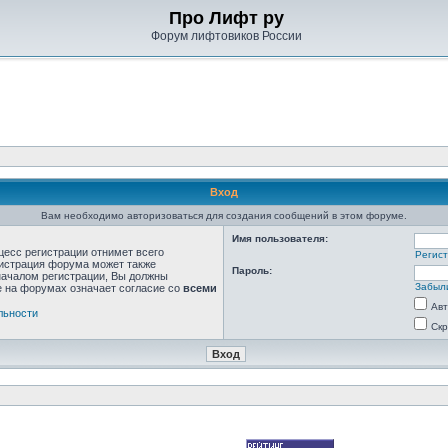
Про Лифт ру
Форум лифтовиков России
Вход
Вам необходимо авторизоваться для создания сообщений в этом форуме.
Имя пользователя:
цесс регистрации отнимет всего
Регис
нистрация форума может также
Пароль:
началом регистрации, Вы должны
Забыл
е на форумах означает согласие со
всеми
Авт
льности
Скр