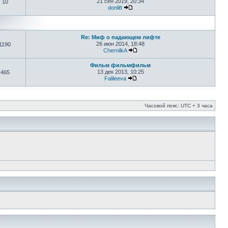
21 сен 2019, 20:34
10
donlift
Re: Миф о падающем лифте
26 июн 2014, 18:48
1190
ChernilkA
Фильм фильмфильм
13 дек 2013, 10:25
465
Falileeva
Часовой пояс: UTC + 3 часа