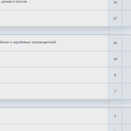
, делимся опытом.
10
57
ийских и зарубежных производителей.
29
18
8
7
2