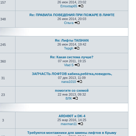
26 июн 2014, 23:02
157
Emsetap65
Re: ПРАВИЛА ПОВЕДЕНИЯ ПРИ ПОЖАРЕ В ЛИФТЕ
26 июн 2014, 20:03
348
Ольга
Re: Лифты TAISHAN
26 июн 2014, 19:42
245
Tepgh
Re: Какая система лучше?
07 ноя 2011, 19:15
360
Vlad S
ЗАПЧАСТЬ ЛОФТОВ кабина,ребётка,ловидель,
07 дек 2013, 11:09
31
nana1010
помогите со схемой
22 янв 2013, 09:32
23
ВЛК
ARD490T и DK-4
25 мар 2016, 14:25
3
maxman11
Требуются монтажники для замены лифтов в Крыму