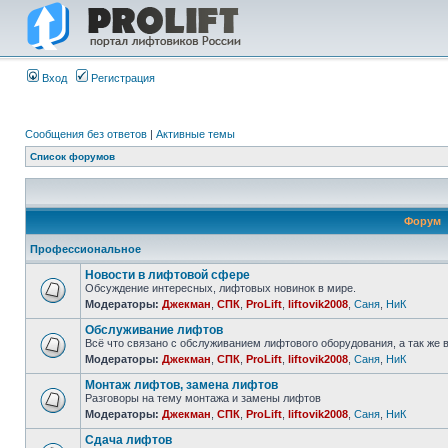
Вход
Регистрация
Сообщения без ответов
|
Активные темы
Список форумов
Форум
Профессиональное
Новости в лифтовой сфере
Обсуждение интересных, лифтовых новинок в мире.
Модераторы:
Джекман
,
СПК
,
ProLift
,
liftovik2008
,
Саня
,
НиК
Обслуживание лифтов
Всё что связано с обслуживанием лифтового оборудования, а так же 
Модераторы:
Джекман
,
СПК
,
ProLift
,
liftovik2008
,
Саня
,
НиК
Монтаж лифтов, замена лифтов
Разговоры на тему монтажа и замены лифтов
Модераторы:
Джекман
,
СПК
,
ProLift
,
liftovik2008
,
Саня
,
НиК
Сдача лифтов