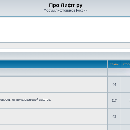
Про Лифт ру
Форум лифтовиков России
Темы
Соо
44
вопросы от пользователей лифтов.
117
42