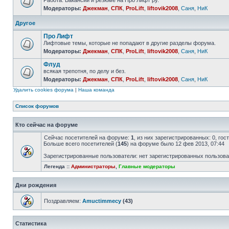
Работа. Вакансии и резюме на Про Лифт ру.
Модераторы:
Джекман
,
СПК
,
ProLift
,
liftovik2008
,
Саня
,
НиК
Другое
Про Лифт
Лифтовые темы, которые не попадают в другие разделы форума.
Модераторы:
Джекман
,
СПК
,
ProLift
,
liftovik2008
,
Саня
,
НиК
Флуд
всякая трепотня, по делу и без.
Модераторы:
Джекман
,
СПК
,
ProLift
,
liftovik2008
,
Саня
,
НиК
Удалить cookies форума
|
Наша команда
Список форумов
Кто сейчас на форуме
Сейчас посетителей на форуме:
1
, из них зарегистрированных: 0, го
Больше всего посетителей (
145
) на форуме было 12 фев 2013, 07:44
Зарегистрированные пользователи: нет зарегистрированных пользов
Легенда ::
Администраторы
,
Главные модераторы
Дни рождения
Поздравляем:
Amuctimmecy
(43)
Статистика