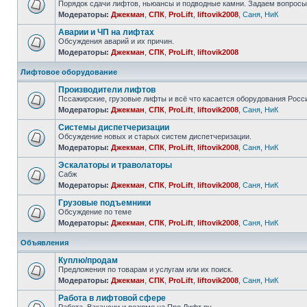
Порядок сдачи лифтов, ньюансы и подводные камни. Задаем вопросы
Модераторы:
Джекман
,
СПК
,
ProLift
,
liftovik2008
,
Саня
,
НиК
Аварии и ЧП на лифтах
Обсуждения аварий и их причин.
Модераторы:
Джекман
,
СПК
,
ProLift
,
liftovik2008
Лифтовое оборудование
Производители лифтов
Пссажирские, грузовые лифты и всё что касается оборудования Росс
Модераторы:
Джекман
,
СПК
,
ProLift
,
liftovik2008
,
Саня
,
НиК
Системы диспетчеризации
Обсуждение новых и старых систем диспетчеризации.
Модераторы:
Джекман
,
СПК
,
ProLift
,
liftovik2008
,
Саня
,
НиК
Эскалаторы и траволаторы
Сабж
Модераторы:
Джекман
,
СПК
,
ProLift
,
liftovik2008
,
Саня
,
НиК
Грузовые подъемники
Обсуждение по теме
Модераторы:
Джекман
,
СПК
,
ProLift
,
liftovik2008
,
Саня
,
НиК
Объявления
Куплю/продам
Предложения по товарам и услугам или их поиск.
Модераторы:
Джекман
,
СПК
,
ProLift
,
liftovik2008
,
Саня
,
НиК
Работа в лифтовой сфере