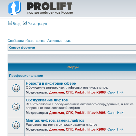
Вход
Регистрация
Сообщения без ответов
|
Активные темы
Список форумов
Форум
Профессиональное
Новости в лифтовой сфере
Обсуждение интересных, лифтовых новинок в мире.
Модераторы:
Джекман
,
СПК
,
ProLift
,
liftovik2008
,
Саня
,
НиК
Обслуживание лифтов
Всё что связано с обслуживанием лифтового оборудования, а так же
вопросы от пользователей лифтов.
Модераторы:
Джекман
,
СПК
,
ProLift
,
liftovik2008
,
Саня
,
НиК
Монтаж лифтов, замена лифтов
Разговоры на тему монтажа и замены лифтов
Модераторы:
Джекман
,
СПК
,
ProLift
,
liftovik2008
,
Саня
,
НиК