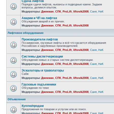
Сдача лифтов
Порядок сдачи лифтов, ньюансы и подводные камни. Задаем
вопросы, делимся опытом.
Модераторы:
Джекман
,
СПК
,
ProLift
,
liftovik2008
,
Саня
,
НиК
Аварии и ЧП на лифтах
Обсуждения аварий и их причин.
Модераторы:
Джекман
,
СПК
,
ProLift
,
liftovik2008
Лифтовое оборудование
Производители лифтов
Пссажирские, грузовые лифты и всё что касается оборудования
Российских и зарубежных производителей.
Модераторы:
Джекман
,
СПК
,
ProLift
,
liftovik2008
,
Саня
,
НиК
Системы диспетчеризации
Обсуждение новых и старых систем диспетчеризации.
Модераторы:
Джекман
,
СПК
,
ProLift
,
liftovik2008
,
Саня
,
НиК
Эскалаторы и траволаторы
Сабж
Модераторы:
Джекман
,
СПК
,
ProLift
,
liftovik2008
,
Саня
,
НиК
Грузовые подъемники
Обсуждение по теме
Модераторы:
Джекман
,
СПК
,
ProLift
,
liftovik2008
,
Саня
,
НиК
Объявления
Куплю/продам
Предложения по товарам и услугам или их поиск.
Модераторы:
Джекман
,
СПК
,
ProLift
,
liftovik2008
,
Саня
,
НиК