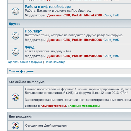
Работа в лифтовой сфере
Работа. Вакансии и резюме на Про Лифт ру.
Модераторы:
Джекман
,
СПК
,
ProLift
,
liftovik2008
,
Саня
,
НиК
Другое
Про Лифт
Лифтовые темы, которые не попадают в другие разделы форума.
Модераторы:
Джекман
,
СПК
,
ProLift
,
liftovik2008
,
Саня
,
НиК
Флуд
всякая трепотня, по делу и без.
Модераторы:
Джекман
,
СПК
,
ProLift
,
liftovik2008
,
Саня
,
НиК
Удалить cookies форума
|
Наша команда
Список форумов
Кто сейчас на форуме
Сейчас посетителей на форуме:
1
, из них зарегистрированных: 0, го
Больше всего посетителей (
145
) на форуме было 12 фев 2013, 07:44
Зарегистрированные пользователи: нет зарегистрированных пользов
Легенда ::
Администраторы
,
Главные модераторы
Дни рождения
Сегодня нет Дней рождения.