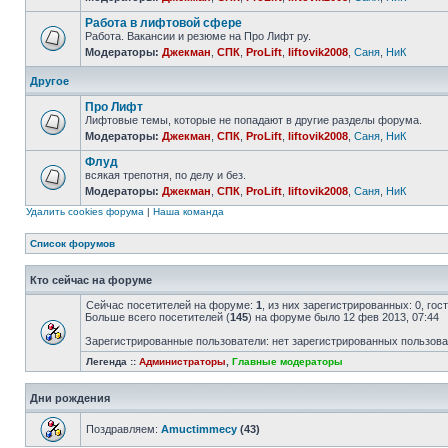
Работа в лифтовой сфере
Работа. Вакансии и резюме на Про Лифт ру.
Модераторы:
Джекман
,
СПК
,
ProLift
,
liftovik2008
,
Саня
,
НиК
Другое
Про Лифт
Лифтовые темы, которые не попадают в другие разделы форума.
Модераторы:
Джекман
,
СПК
,
ProLift
,
liftovik2008
,
Саня
,
НиК
Флуд
всякая трепотня, по делу и без.
Модераторы:
Джекман
,
СПК
,
ProLift
,
liftovik2008
,
Саня
,
НиК
Удалить cookies форума
|
Наша команда
Список форумов
Кто сейчас на форуме
Сейчас посетителей на форуме:
1
, из них зарегистрированных: 0, го
Больше всего посетителей (
145
) на форуме было 12 фев 2013, 07:44
Зарегистрированные пользователи: нет зарегистрированных пользов
Легенда ::
Администраторы
,
Главные модераторы
Дни рождения
Поздравляем:
Amuctimmecy
(43)