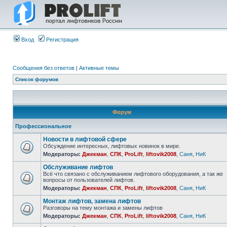
Вход
Регистрация
Сообщения без ответов
|
Активные темы
Список форумов
Форум
Профессиональное
Новости в лифтовой сфере
Обсуждение интересных, лифтовых новинок в мире.
Модераторы:
Джекман
,
СПК
,
ProLift
,
liftovik2008
,
Саня
,
НиК
Обслуживание лифтов
Всё что связано с обслуживанием лифтового оборудования, а так же
вопросы от пользователей лифтов.
Модераторы:
Джекман
,
СПК
,
ProLift
,
liftovik2008
,
Саня
,
НиК
Монтаж лифтов, замена лифтов
Разговоры на тему монтажа и замены лифтов
Модераторы:
Джекман
,
СПК
,
ProLift
,
liftovik2008
,
Саня
,
НиК