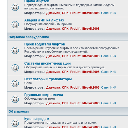
Сдача лифтов
Порядок сдачи лифтов, ньюансы и подводные камни. Задаем
вопросы, делимся опытом.
Модераторы:
Джекман
,
СПК
,
ProLift
,
liftovik2008
,
Саня
,
НиК
Аварии и ЧП на лифтах
Обсуждения аварий и их причин.
Модераторы:
Джекман
,
СПК
,
ProLift
,
liftovik2008
Лифтовое оборудование
Производители лифтов
Пссажирские, грузовые лифты и всё что касается оборудования
Российских и зарубежных производителей.
Модераторы:
Джекман
,
СПК
,
ProLift
,
liftovik2008
,
Саня
,
НиК
Системы диспетчеризации
Обсуждение новых и старых систем диспетчеризации.
Модераторы:
Джекман
,
СПК
,
ProLift
,
liftovik2008
,
Саня
,
НиК
Эскалаторы и траволаторы
Сабж
Модераторы:
Джекман
,
СПК
,
ProLift
,
liftovik2008
,
Саня
,
НиК
Грузовые подъемники
Обсуждение по теме
Модераторы:
Джекман
,
СПК
,
ProLift
,
liftovik2008
,
Саня
,
НиК
Объявления
Куплю/продам
Предложения по товарам и услугам или их поиск.
Модераторы:
Джекман
,
СПК
,
ProLift
,
liftovik2008
,
Саня
,
НиК