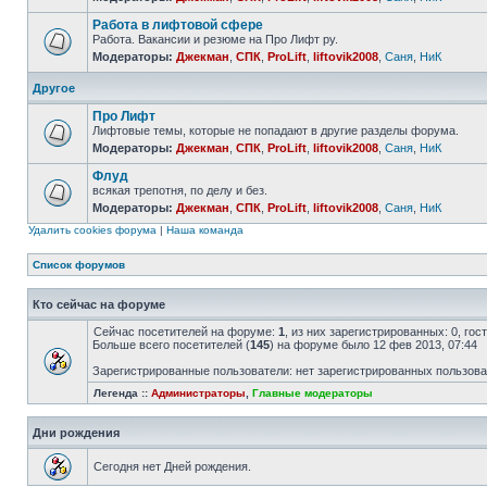
Работа в лифтовой сфере
Работа. Вакансии и резюме на Про Лифт ру.
Модераторы:
Джекман
,
СПК
,
ProLift
,
liftovik2008
,
Саня
,
НиК
Другое
Про Лифт
Лифтовые темы, которые не попадают в другие разделы форума.
Модераторы:
Джекман
,
СПК
,
ProLift
,
liftovik2008
,
Саня
,
НиК
Флуд
всякая трепотня, по делу и без.
Модераторы:
Джекман
,
СПК
,
ProLift
,
liftovik2008
,
Саня
,
НиК
Удалить cookies форума
|
Наша команда
Список форумов
Кто сейчас на форуме
Сейчас посетителей на форуме:
1
, из них зарегистрированных: 0, го
Больше всего посетителей (
145
) на форуме было 12 фев 2013, 07:44
Зарегистрированные пользователи: нет зарегистрированных пользов
Легенда ::
Администраторы
,
Главные модераторы
Дни рождения
Сегодня нет Дней рождения.