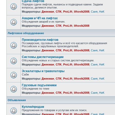
Сдача лифтов
Порядок сдачи лифтов, ньюансы и подводные камни. Задаем
вопросы, делимся опытом.
Модераторы:
Джекман
,
СПК
,
ProLift
,
liftovik2008
,
Саня
,
НиК
Аварии и ЧП на лифтах
Обсуждения аварий и их причин.
Модераторы:
Джекман
,
СПК
,
ProLift
,
liftovik2008
Лифтовое оборудование
Производители лифтов
Пссажирские, грузовые лифты и всё что касается оборудования
Российских и зарубежных производителей.
Модераторы:
Джекман
,
СПК
,
ProLift
,
liftovik2008
,
Саня
,
НиК
Системы диспетчеризации
Обсуждение новых и старых систем диспетчеризации.
Модераторы:
Джекман
,
СПК
,
ProLift
,
liftovik2008
,
Саня
,
НиК
Эскалаторы и траволаторы
Сабж
Модераторы:
Джекман
,
СПК
,
ProLift
,
liftovik2008
,
Саня
,
НиК
Грузовые подъемники
Обсуждение по теме
Модераторы:
Джекман
,
СПК
,
ProLift
,
liftovik2008
,
Саня
,
НиК
Объявления
Куплю/продам
Предложения по товарам и услугам или их поиск.
Модераторы:
Джекман
,
СПК
,
ProLift
,
liftovik2008
,
Саня
,
НиК