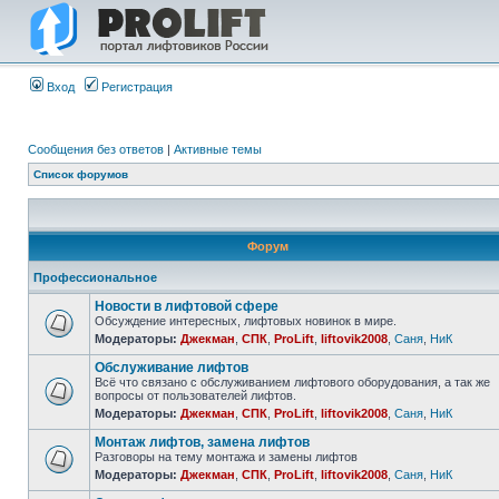
Вход
Регистрация
Сообщения без ответов
|
Активные темы
Список форумов
Форум
Профессиональное
Новости в лифтовой сфере
Обсуждение интересных, лифтовых новинок в мире.
Модераторы:
Джекман
,
СПК
,
ProLift
,
liftovik2008
,
Саня
,
НиК
Обслуживание лифтов
Всё что связано с обслуживанием лифтового оборудования, а так же
вопросы от пользователей лифтов.
Модераторы:
Джекман
,
СПК
,
ProLift
,
liftovik2008
,
Саня
,
НиК
Монтаж лифтов, замена лифтов
Разговоры на тему монтажа и замены лифтов
Модераторы:
Джекман
,
СПК
,
ProLift
,
liftovik2008
,
Саня
,
НиК