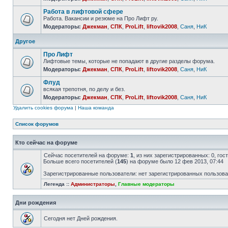
Работа в лифтовой сфере
Работа. Вакансии и резюме на Про Лифт ру.
Модераторы:
Джекман
,
СПК
,
ProLift
,
liftovik2008
,
Саня
,
НиК
Другое
Про Лифт
Лифтовые темы, которые не попадают в другие разделы форума.
Модераторы:
Джекман
,
СПК
,
ProLift
,
liftovik2008
,
Саня
,
НиК
Флуд
всякая трепотня, по делу и без.
Модераторы:
Джекман
,
СПК
,
ProLift
,
liftovik2008
,
Саня
,
НиК
Удалить cookies форума
|
Наша команда
Список форумов
Кто сейчас на форуме
Сейчас посетителей на форуме:
1
, из них зарегистрированных: 0, го
Больше всего посетителей (
145
) на форуме было 12 фев 2013, 07:44
Зарегистрированные пользователи: нет зарегистрированных пользов
Легенда ::
Администраторы
,
Главные модераторы
Дни рождения
Сегодня нет Дней рождения.