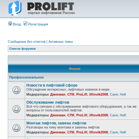
Вход
Регистрация
Сообщения без ответов
|
Активные темы
Список форумов
Форум
Профессиональное
Новости в лифтовой сфере
Обсуждение интересных, лифтовых новинок в мире.
Модераторы:
Джекман
,
СПК
,
ProLift
,
liftovik2008
,
Саня
,
НиК
Обслуживание лифтов
Всё что связано с обслуживанием лифтового оборудования, а так же
вопросы от пользователей лифтов.
Модераторы:
Джекман
,
СПК
,
ProLift
,
liftovik2008
,
Саня
,
НиК
Монтаж лифтов, замена лифтов
Разговоры на тему монтажа и замены лифтов
Модераторы:
Джекман
,
СПК
,
ProLift
,
liftovik2008
,
Саня
,
НиК