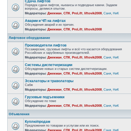
Сдача лифтов
Порядок сдачи лифтов, ньюансы и подводные камни. Задаем
вопросы, делимся опытом.
Модераторы:
Джекман
,
СПК
,
ProLift
,
liftovik2008
,
Саня
,
НиК
Аварии и ЧП на лифтах
Обсуждения аварий и их причин.
Модераторы:
Джекман
,
СПК
,
ProLift
,
liftovik2008
Лифтовое оборудование
Производители лифтов
Пссажирские, грузовые лифты и всё что касается оборудования
Российских и зарубежных производителей.
Модераторы:
Джекман
,
СПК
,
ProLift
,
liftovik2008
,
Саня
,
НиК
Системы диспетчеризации
Обсуждение новых и старых систем диспетчеризации.
Модераторы:
Джекман
,
СПК
,
ProLift
,
liftovik2008
,
Саня
,
НиК
Эскалаторы и траволаторы
Сабж
Модераторы:
Джекман
,
СПК
,
ProLift
,
liftovik2008
,
Саня
,
НиК
Грузовые подъемники
Обсуждение по теме
Модераторы:
Джекман
,
СПК
,
ProLift
,
liftovik2008
,
Саня
,
НиК
Объявления
Куплю/продам
Предложения по товарам и услугам или их поиск.
Модераторы:
Джекман
,
СПК
,
ProLift
,
liftovik2008
,
Саня
,
НиК