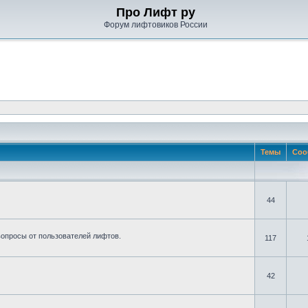
Про Лифт ру
Форум лифтовиков России
Темы
Соо
44
вопросы от пользователей лифтов.
117
42