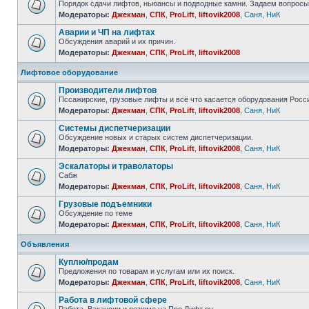
Порядок сдачи лифтов, ньюансы и подводные камни. Задаем вопросы
Модераторы:
Джекман
,
СПК
,
ProLift
,
liftovik2008
,
Саня
,
НиК
Аварии и ЧП на лифтах
Обсуждения аварий и их причин.
Модераторы:
Джекман
,
СПК
,
ProLift
,
liftovik2008
Лифтовое оборудование
Производители лифтов
Пссажирские, грузовые лифты и всё что касается оборудования Росс
Модераторы:
Джекман
,
СПК
,
ProLift
,
liftovik2008
,
Саня
,
НиК
Системы диспетчеризации
Обсуждение новых и старых систем диспетчеризации.
Модераторы:
Джекман
,
СПК
,
ProLift
,
liftovik2008
,
Саня
,
НиК
Эскалаторы и траволаторы
Сабж
Модераторы:
Джекман
,
СПК
,
ProLift
,
liftovik2008
,
Саня
,
НиК
Грузовые подъемники
Обсуждение по теме
Модераторы:
Джекман
,
СПК
,
ProLift
,
liftovik2008
,
Саня
,
НиК
Объявления
Куплю/продам
Предложения по товарам и услугам или их поиск.
Модераторы:
Джекман
,
СПК
,
ProLift
,
liftovik2008
,
Саня
,
НиК
Работа в лифтовой сфере