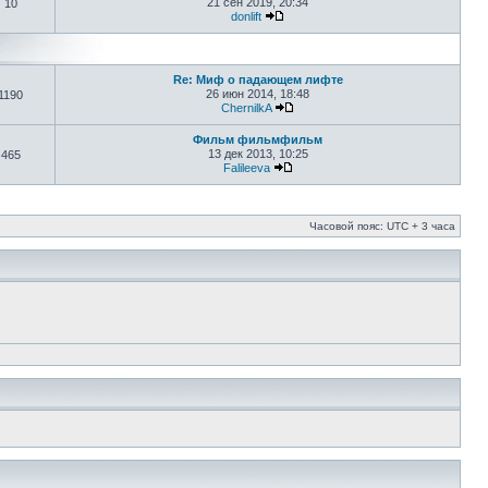
21 сен 2019, 20:34
10
donlift
Re: Миф о падающем лифте
26 июн 2014, 18:48
1190
ChernilkA
Фильм фильмфильм
13 дек 2013, 10:25
465
Falileeva
Часовой пояс: UTC + 3 часа