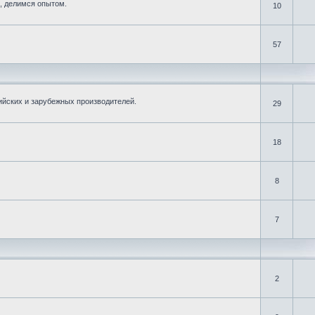
, делимся опытом.
10
57
ийских и зарубежных производителей.
29
18
8
7
2