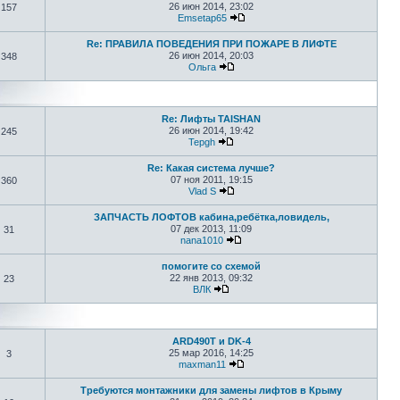
26 июн 2014, 23:02
157
Emsetap65
Re: ПРАВИЛА ПОВЕДЕНИЯ ПРИ ПОЖАРЕ В ЛИФТЕ
26 июн 2014, 20:03
348
Ольга
Re: Лифты TAISHAN
26 июн 2014, 19:42
245
Tepgh
Re: Какая система лучше?
07 ноя 2011, 19:15
360
Vlad S
ЗАПЧАСТЬ ЛОФТОВ кабина,ребётка,ловидель,
07 дек 2013, 11:09
31
nana1010
помогите со схемой
22 янв 2013, 09:32
23
ВЛК
ARD490T и DK-4
25 мар 2016, 14:25
3
maxman11
Требуются монтажники для замены лифтов в Крыму