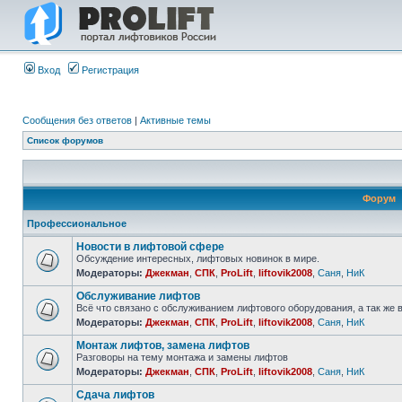
Вход
Регистрация
Сообщения без ответов
|
Активные темы
Список форумов
Форум
Профессиональное
Новости в лифтовой сфере
Обсуждение интересных, лифтовых новинок в мире.
Модераторы:
Джекман
,
СПК
,
ProLift
,
liftovik2008
,
Саня
,
НиК
Обслуживание лифтов
Всё что связано с обслуживанием лифтового оборудования, а так же 
Модераторы:
Джекман
,
СПК
,
ProLift
,
liftovik2008
,
Саня
,
НиК
Монтаж лифтов, замена лифтов
Разговоры на тему монтажа и замены лифтов
Модераторы:
Джекман
,
СПК
,
ProLift
,
liftovik2008
,
Саня
,
НиК
Сдача лифтов