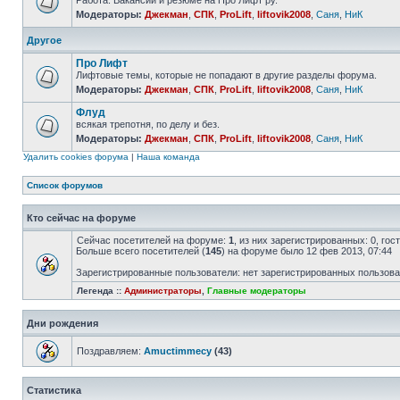
Работа. Вакансии и резюме на Про Лифт ру.
Модераторы:
Джекман
,
СПК
,
ProLift
,
liftovik2008
,
Саня
,
НиК
Другое
Про Лифт
Лифтовые темы, которые не попадают в другие разделы форума.
Модераторы:
Джекман
,
СПК
,
ProLift
,
liftovik2008
,
Саня
,
НиК
Флуд
всякая трепотня, по делу и без.
Модераторы:
Джекман
,
СПК
,
ProLift
,
liftovik2008
,
Саня
,
НиК
Удалить cookies форума
|
Наша команда
Список форумов
Кто сейчас на форуме
Сейчас посетителей на форуме:
1
, из них зарегистрированных: 0, го
Больше всего посетителей (
145
) на форуме было 12 фев 2013, 07:44
Зарегистрированные пользователи: нет зарегистрированных пользов
Легенда ::
Администраторы
,
Главные модераторы
Дни рождения
Поздравляем:
Amuctimmecy
(43)
Статистика