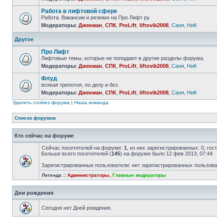
Работа в лифтовой сфере
Работа. Вакансии и резюме на Про Лифт ру.
Модераторы:
Джекман
,
СПК
,
ProLift
,
liftovik2008
,
Саня
,
НиК
Другое
Про Лифт
Лифтовые темы, которые не попадают в другие разделы форума.
Модераторы:
Джекман
,
СПК
,
ProLift
,
liftovik2008
,
Саня
,
НиК
Флуд
всякая трепотня, по делу и без.
Модераторы:
Джекман
,
СПК
,
ProLift
,
liftovik2008
,
Саня
,
НиК
Удалить cookies форума
|
Наша команда
Список форумов
Кто сейчас на форуме
Сейчас посетителей на форуме:
1
, из них зарегистрированных: 0, го
Больше всего посетителей (
145
) на форуме было 12 фев 2013, 07:44
Зарегистрированные пользователи: нет зарегистрированных пользов
Легенда ::
Администраторы
,
Главные модераторы
Дни рождения
Сегодня нет Дней рождения.