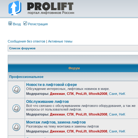
Вход
Регистрация
Сообщения без ответов
|
Активные темы
Список форумов
Форум
Профессиональное
Новости в лифтовой сфере
Обсуждение интересных, лифтовых новинок в мире.
Модераторы:
Джекман
,
СПК
,
ProLift
,
liftovik2008
,
Саня
,
НиК
Обслуживание лифтов
Всё что связано с обслуживанием лифтового оборудования, а так же
вопросы от пользователей лифтов.
Модераторы:
Джекман
,
СПК
,
ProLift
,
liftovik2008
,
Саня
,
НиК
Монтаж лифтов, замена лифтов
Разговоры на тему монтажа и замены лифтов
Модераторы:
Джекман
,
СПК
,
ProLift
,
liftovik2008
,
Саня
,
НиК