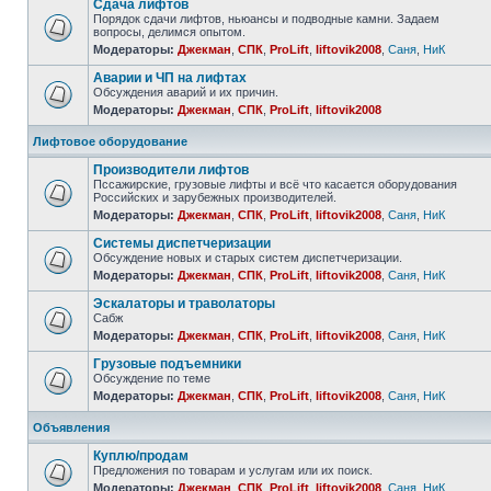
Сдача лифтов
Порядок сдачи лифтов, ньюансы и подводные камни. Задаем
вопросы, делимся опытом.
Модераторы:
Джекман
,
СПК
,
ProLift
,
liftovik2008
,
Саня
,
НиК
Аварии и ЧП на лифтах
Обсуждения аварий и их причин.
Модераторы:
Джекман
,
СПК
,
ProLift
,
liftovik2008
Лифтовое оборудование
Производители лифтов
Пссажирские, грузовые лифты и всё что касается оборудования
Российских и зарубежных производителей.
Модераторы:
Джекман
,
СПК
,
ProLift
,
liftovik2008
,
Саня
,
НиК
Системы диспетчеризации
Обсуждение новых и старых систем диспетчеризации.
Модераторы:
Джекман
,
СПК
,
ProLift
,
liftovik2008
,
Саня
,
НиК
Эскалаторы и траволаторы
Сабж
Модераторы:
Джекман
,
СПК
,
ProLift
,
liftovik2008
,
Саня
,
НиК
Грузовые подъемники
Обсуждение по теме
Модераторы:
Джекман
,
СПК
,
ProLift
,
liftovik2008
,
Саня
,
НиК
Объявления
Куплю/продам
Предложения по товарам и услугам или их поиск.
Модераторы:
Джекман
,
СПК
,
ProLift
,
liftovik2008
,
Саня
,
НиК