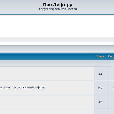
Про Лифт ру
Форум лифтовиков России
Темы
Соо
44
вопросы от пользователей лифтов.
117
42