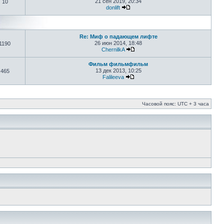
21 сен 2019, 20:34
10
donlift
Re: Миф о падающем лифте
26 июн 2014, 18:48
1190
ChernilkA
Фильм фильмфильм
13 дек 2013, 10:25
465
Falileeva
Часовой пояс: UTC + 3 часа