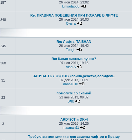
26 июн 2014, 23:02
157
Emsetap65
Re: ПРАВИЛА ПОВЕДЕНИЯ ПРИ ПОЖАРЕ В ЛИФТЕ
26 июн 2014, 20:03
348
Ольга
Re: Лифты TAISHAN
26 июн 2014, 19:42
245
Tepgh
Re: Какая система лучше?
07 ноя 2011, 19:15
360
Vlad S
ЗАПЧАСТЬ ЛОФТОВ кабина,ребётка,ловидель,
07 дек 2013, 11:09
31
nana1010
помогите со схемой
22 янв 2013, 09:32
23
ВЛК
ARD490T и DK-4
25 мар 2016, 14:25
3
maxman11
Требуются монтажники для замены лифтов в Крыму