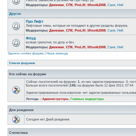
Работа. Вакансии и резюме на Про Лифт ру.
Модераторы:
Джекман
,
СПК
,
ProLift
,
liftovik2008
,
Саня
,
НиК
Другое
Про Лифт
Лифтовые темы, которые не попадают в другие разделы форума.
Модераторы:
Джекман
,
СПК
,
ProLift
,
liftovik2008
,
Саня
,
НиК
Флуд
всякая трепотня, по делу и без.
Модераторы:
Джекман
,
СПК
,
ProLift
,
liftovik2008
,
Саня
,
НиК
Удалить cookies форума
|
Наша команда
Список форумов
Кто сейчас на форуме
Сейчас посетителей на форуме:
1
, из них зарегистрированных: 0, го
Больше всего посетителей (
145
) на форуме было 12 фев 2013, 07:44
Зарегистрированные пользователи: нет зарегистрированных пользов
Легенда ::
Администраторы
,
Главные модераторы
Дни рождения
Сегодня нет Дней рождения.
Статистика