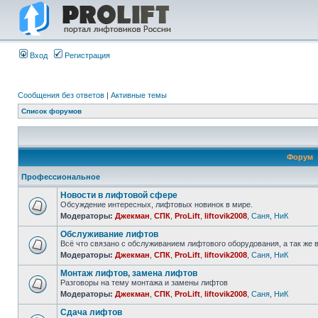
Вход
Регистрация
Сообщения без ответов
|
Активные темы
Список форумов
Форум
Профессиональное
Новости в лифтовой сфере
Обсуждение интересных, лифтовых новинок в мире.
Модераторы:
Джекман
,
СПК
,
ProLift
,
liftovik2008
,
Саня
,
НиК
Обслуживание лифтов
Всё что связано с обслуживанием лифтового оборудования, а так же 
Модераторы:
Джекман
,
СПК
,
ProLift
,
liftovik2008
,
Саня
,
НиК
Монтаж лифтов, замена лифтов
Разговоры на тему монтажа и замены лифтов
Модераторы:
Джекман
,
СПК
,
ProLift
,
liftovik2008
,
Саня
,
НиК
Сдача лифтов