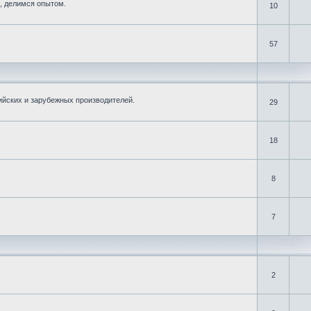
, делимся опытом.
10
57
ийских и зарубежных производителей.
29
18
8
7
2