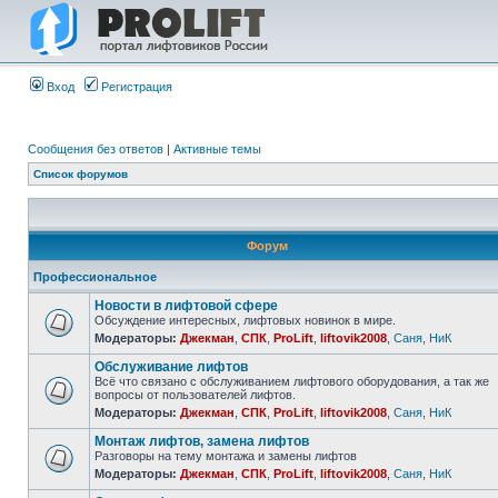
Вход
Регистрация
Сообщения без ответов
|
Активные темы
Список форумов
Форум
Профессиональное
Новости в лифтовой сфере
Обсуждение интересных, лифтовых новинок в мире.
Модераторы:
Джекман
,
СПК
,
ProLift
,
liftovik2008
,
Саня
,
НиК
Обслуживание лифтов
Всё что связано с обслуживанием лифтового оборудования, а так же
вопросы от пользователей лифтов.
Модераторы:
Джекман
,
СПК
,
ProLift
,
liftovik2008
,
Саня
,
НиК
Монтаж лифтов, замена лифтов
Разговоры на тему монтажа и замены лифтов
Модераторы:
Джекман
,
СПК
,
ProLift
,
liftovik2008
,
Саня
,
НиК