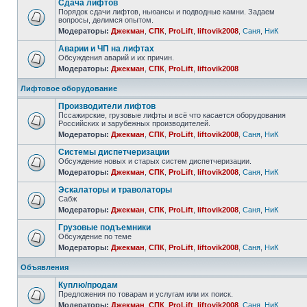
Сдача лифтов
Порядок сдачи лифтов, ньюансы и подводные камни. Задаем
вопросы, делимся опытом.
Модераторы:
Джекман
,
СПК
,
ProLift
,
liftovik2008
,
Саня
,
НиК
Аварии и ЧП на лифтах
Обсуждения аварий и их причин.
Модераторы:
Джекман
,
СПК
,
ProLift
,
liftovik2008
Лифтовое оборудование
Производители лифтов
Пссажирские, грузовые лифты и всё что касается оборудования
Российских и зарубежных производителей.
Модераторы:
Джекман
,
СПК
,
ProLift
,
liftovik2008
,
Саня
,
НиК
Системы диспетчеризации
Обсуждение новых и старых систем диспетчеризации.
Модераторы:
Джекман
,
СПК
,
ProLift
,
liftovik2008
,
Саня
,
НиК
Эскалаторы и траволаторы
Сабж
Модераторы:
Джекман
,
СПК
,
ProLift
,
liftovik2008
,
Саня
,
НиК
Грузовые подъемники
Обсуждение по теме
Модераторы:
Джекман
,
СПК
,
ProLift
,
liftovik2008
,
Саня
,
НиК
Объявления
Куплю/продам
Предложения по товарам и услугам или их поиск.
Модераторы:
Джекман
,
СПК
,
ProLift
,
liftovik2008
,
Саня
,
НиК