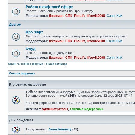
Работа в лифтовой сфере
Работа. Вакансии и резюме на Про Лифт ру.
Модераторы:
Джекман
,
СПК
,
ProLift
,
liftovik2008
,
Саня
,
НиК
Другое
Про Лифт
Лифтовые темы, которые не попадают в другие разделы форума.
Модераторы:
Джекман
,
СПК
,
ProLift
,
liftovik2008
,
Саня
,
НиК
Флуд
всякая трепотня, по делу и без.
Модераторы:
Джекман
,
СПК
,
ProLift
,
liftovik2008
,
Саня
,
НиК
Удалить cookies форума
|
Наша команда
Список форумов
Кто сейчас на форуме
Сейчас посетителей на форуме:
1
, из них зарегистрированных: 0, го
Больше всего посетителей (
145
) на форуме было 12 фев 2013, 07:44
Зарегистрированные пользователи: нет зарегистрированных пользов
Легенда ::
Администраторы
,
Главные модераторы
Дни рождения
Поздравляем:
Amuctimmecy
(43)