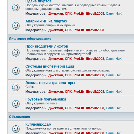
Сдача лифтов
Порядок сдачи лифтов, ньюансы и подводные камни. Задаем
вопросы, делимся опытом.
Модераторы:
Джекман
,
СПК
,
ProLift
,
liftovik2008
,
Саня
,
НиК
Аварии и ЧП на лифтах
Обсуждения аварий и их причин.
Модераторы:
Джекман
,
СПК
,
ProLift
,
liftovik2008
Лифтовое оборудование
Производители лифтов
Пссажирские, грузовые лифты и всё что касается оборудования
Российских и зарубежных производителей.
Модераторы:
Джекман
,
СПК
,
ProLift
,
liftovik2008
,
Саня
,
НиК
Системы диспетчеризации
Обсуждение новых и старых систем диспетчеризации.
Модераторы:
Джекман
,
СПК
,
ProLift
,
liftovik2008
,
Саня
,
НиК
Эскалаторы и траволаторы
Сабж
Модераторы:
Джекман
,
СПК
,
ProLift
,
liftovik2008
,
Саня
,
НиК
Грузовые подъемники
Обсуждение по теме
Модераторы:
Джекман
,
СПК
,
ProLift
,
liftovik2008
,
Саня
,
НиК
Объявления
Куплю/продам
Предложения по товарам и услугам или их поиск.
Модераторы:
Джекман
,
СПК
,
ProLift
,
liftovik2008
,
Саня
,
НиК