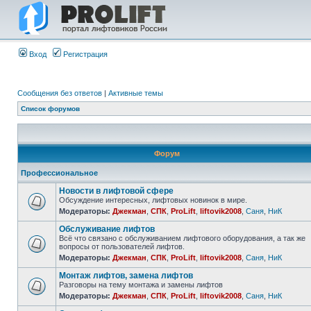
Вход
Регистрация
Сообщения без ответов
|
Активные темы
Список форумов
Форум
Профессиональное
Новости в лифтовой сфере
Обсуждение интересных, лифтовых новинок в мире.
Модераторы:
Джекман
,
СПК
,
ProLift
,
liftovik2008
,
Саня
,
НиК
Обслуживание лифтов
Всё что связано с обслуживанием лифтового оборудования, а так же
вопросы от пользователей лифтов.
Модераторы:
Джекман
,
СПК
,
ProLift
,
liftovik2008
,
Саня
,
НиК
Монтаж лифтов, замена лифтов
Разговоры на тему монтажа и замены лифтов
Модераторы:
Джекман
,
СПК
,
ProLift
,
liftovik2008
,
Саня
,
НиК