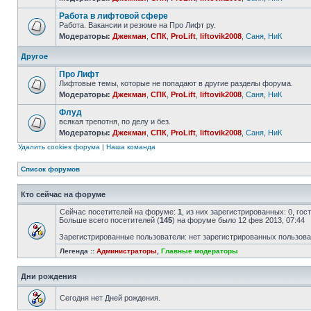
Работа в лифтовой сфере
Работа. Вакансии и резюме на Про Лифт ру.
Модераторы:
Джекман
,
СПК
,
ProLift
,
liftovik2008
,
Саня
,
НиК
Другое
Про Лифт
Лифтовые темы, которые не попадают в другие разделы форума.
Модераторы:
Джекман
,
СПК
,
ProLift
,
liftovik2008
,
Саня
,
НиК
Флуд
всякая трепотня, по делу и без.
Модераторы:
Джекман
,
СПК
,
ProLift
,
liftovik2008
,
Саня
,
НиК
Удалить cookies форума
|
Наша команда
Список форумов
Кто сейчас на форуме
Сейчас посетителей на форуме:
1
, из них зарегистрированных: 0, го
Больше всего посетителей (
145
) на форуме было 12 фев 2013, 07:44
Зарегистрированные пользователи: нет зарегистрированных пользов
Легенда ::
Администраторы
,
Главные модераторы
Дни рождения
Сегодня нет Дней рождения.