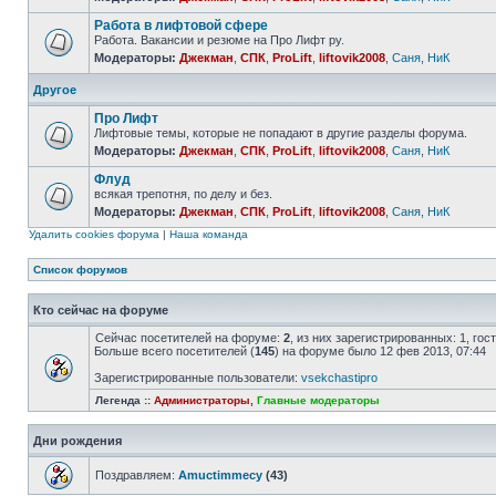
Работа в лифтовой сфере
Работа. Вакансии и резюме на Про Лифт ру.
Модераторы:
Джекман
,
СПК
,
ProLift
,
liftovik2008
,
Саня
,
НиК
Другое
Про Лифт
Лифтовые темы, которые не попадают в другие разделы форума.
Модераторы:
Джекман
,
СПК
,
ProLift
,
liftovik2008
,
Саня
,
НиК
Флуд
всякая трепотня, по делу и без.
Модераторы:
Джекман
,
СПК
,
ProLift
,
liftovik2008
,
Саня
,
НиК
Удалить cookies форума
|
Наша команда
Список форумов
Кто сейчас на форуме
Сейчас посетителей на форуме:
2
, из них зарегистрированных: 1, го
Больше всего посетителей (
145
) на форуме было 12 фев 2013, 07:44
Зарегистрированные пользователи:
vsekchastipro
Легенда ::
Администраторы
,
Главные модераторы
Дни рождения
Поздравляем:
Amuctimmecy
(43)