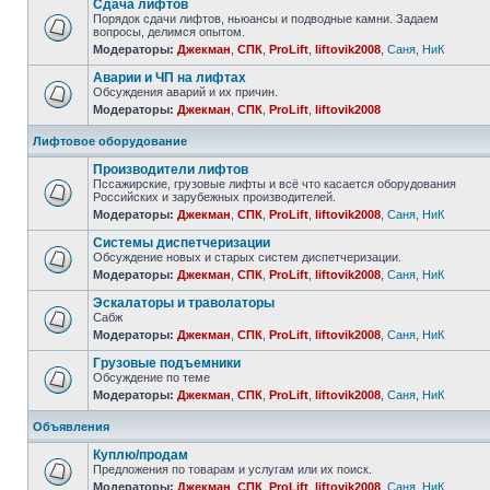
Сдача лифтов
Порядок сдачи лифтов, ньюансы и подводные камни. Задаем
вопросы, делимся опытом.
Модераторы:
Джекман
,
СПК
,
ProLift
,
liftovik2008
,
Саня
,
НиК
Аварии и ЧП на лифтах
Обсуждения аварий и их причин.
Модераторы:
Джекман
,
СПК
,
ProLift
,
liftovik2008
Лифтовое оборудование
Производители лифтов
Пссажирские, грузовые лифты и всё что касается оборудования
Российских и зарубежных производителей.
Модераторы:
Джекман
,
СПК
,
ProLift
,
liftovik2008
,
Саня
,
НиК
Системы диспетчеризации
Обсуждение новых и старых систем диспетчеризации.
Модераторы:
Джекман
,
СПК
,
ProLift
,
liftovik2008
,
Саня
,
НиК
Эскалаторы и траволаторы
Сабж
Модераторы:
Джекман
,
СПК
,
ProLift
,
liftovik2008
,
Саня
,
НиК
Грузовые подъемники
Обсуждение по теме
Модераторы:
Джекман
,
СПК
,
ProLift
,
liftovik2008
,
Саня
,
НиК
Объявления
Куплю/продам
Предложения по товарам и услугам или их поиск.
Модераторы:
Джекман
,
СПК
,
ProLift
,
liftovik2008
,
Саня
,
НиК