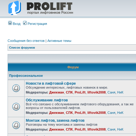
Вход
Регистрация
Сообщения без ответов
|
Активные темы
Список форумов
Форум
Профессиональное
Новости в лифтовой сфере
Обсуждение интересных, лифтовых новинок в мире.
Модераторы:
Джекман
,
СПК
,
ProLift
,
liftovik2008
,
Саня
,
НиК
Обслуживание лифтов
Всё что связано с обслуживанием лифтового оборудования, а так же
вопросы от пользователей лифтов.
Модераторы:
Джекман
,
СПК
,
ProLift
,
liftovik2008
,
Саня
,
НиК
Монтаж лифтов, замена лифтов
Разговоры на тему монтажа и замены лифтов
Модераторы:
Джекман
,
СПК
,
ProLift
,
liftovik2008
,
Саня
,
НиК