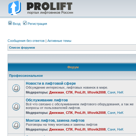
Вход
Регистрация
Сообщения без ответов
|
Активные темы
Список форумов
Форум
Профессиональное
Новости в лифтовой сфере
Обсуждение интересных, лифтовых новинок в мире.
Модераторы:
Джекман
,
СПК
,
ProLift
,
liftovik2008
,
Саня
,
НиК
Обслуживание лифтов
Всё что связано с обслуживанием лифтового оборудования, а так же
вопросы от пользователей лифтов.
Модераторы:
Джекман
,
СПК
,
ProLift
,
liftovik2008
,
Саня
,
НиК
Монтаж лифтов, замена лифтов
Разговоры на тему монтажа и замены лифтов
Модераторы:
Джекман
,
СПК
,
ProLift
,
liftovik2008
,
Саня
,
НиК