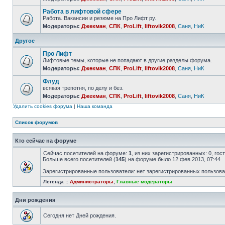
Работа в лифтовой сфере
Работа. Вакансии и резюме на Про Лифт ру.
Модераторы:
Джекман
,
СПК
,
ProLift
,
liftovik2008
,
Саня
,
НиК
Другое
Про Лифт
Лифтовые темы, которые не попадают в другие разделы форума.
Модераторы:
Джекман
,
СПК
,
ProLift
,
liftovik2008
,
Саня
,
НиК
Флуд
всякая трепотня, по делу и без.
Модераторы:
Джекман
,
СПК
,
ProLift
,
liftovik2008
,
Саня
,
НиК
Удалить cookies форума
|
Наша команда
Список форумов
Кто сейчас на форуме
Сейчас посетителей на форуме:
1
, из них зарегистрированных: 0, го
Больше всего посетителей (
145
) на форуме было 12 фев 2013, 07:44
Зарегистрированные пользователи: нет зарегистрированных пользов
Легенда ::
Администраторы
,
Главные модераторы
Дни рождения
Сегодня нет Дней рождения.