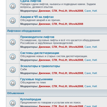
Сдача лифтов
Порядок сдачи лифтов, ньюансы и подводные камни. Задаем
вопросы, делимся опытом.
Модераторы:
Джекман
,
СПК
,
ProLift
,
liftovik2008
,
Саня
,
НиК
Аварии и ЧП на лифтах
Обсуждения аварий и их причин.
Модераторы:
Джекман
,
СПК
,
ProLift
,
liftovik2008
Лифтовое оборудование
Производители лифтов
Пссажирские, грузовые лифты и всё что касается оборудования
Российских и зарубежных производителей.
Модераторы:
Джекман
,
СПК
,
ProLift
,
liftovik2008
,
Саня
,
НиК
Системы диспетчеризации
Обсуждение новых и старых систем диспетчеризации.
Модераторы:
Джекман
,
СПК
,
ProLift
,
liftovik2008
,
Саня
,
НиК
Эскалаторы и траволаторы
Сабж
Модераторы:
Джекман
,
СПК
,
ProLift
,
liftovik2008
,
Саня
,
НиК
Грузовые подъемники
Обсуждение по теме
Модераторы:
Джекман
,
СПК
,
ProLift
,
liftovik2008
,
Саня
,
НиК
Объявления
Куплю/продам
Предложения по товарам и услугам или их поиск.
Модераторы:
Джекман
,
СПК
,
ProLift
,
liftovik2008
,
Саня
,
НиК