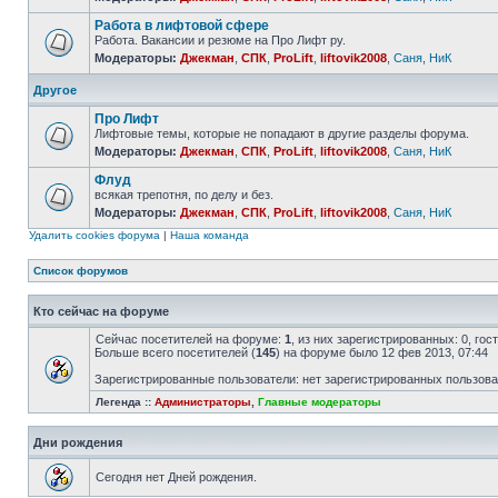
Работа в лифтовой сфере
Работа. Вакансии и резюме на Про Лифт ру.
Модераторы:
Джекман
,
СПК
,
ProLift
,
liftovik2008
,
Саня
,
НиК
Другое
Про Лифт
Лифтовые темы, которые не попадают в другие разделы форума.
Модераторы:
Джекман
,
СПК
,
ProLift
,
liftovik2008
,
Саня
,
НиК
Флуд
всякая трепотня, по делу и без.
Модераторы:
Джекман
,
СПК
,
ProLift
,
liftovik2008
,
Саня
,
НиК
Удалить cookies форума
|
Наша команда
Список форумов
Кто сейчас на форуме
Сейчас посетителей на форуме:
1
, из них зарегистрированных: 0, го
Больше всего посетителей (
145
) на форуме было 12 фев 2013, 07:44
Зарегистрированные пользователи: нет зарегистрированных пользов
Легенда ::
Администраторы
,
Главные модераторы
Дни рождения
Сегодня нет Дней рождения.