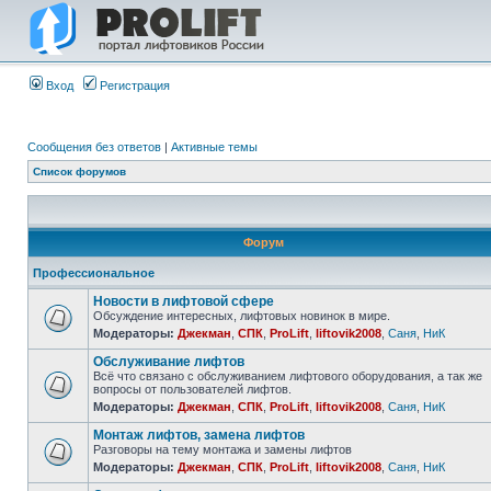
Вход
Регистрация
Сообщения без ответов
|
Активные темы
Список форумов
Форум
Профессиональное
Новости в лифтовой сфере
Обсуждение интересных, лифтовых новинок в мире.
Модераторы:
Джекман
,
СПК
,
ProLift
,
liftovik2008
,
Саня
,
НиК
Обслуживание лифтов
Всё что связано с обслуживанием лифтового оборудования, а так же
вопросы от пользователей лифтов.
Модераторы:
Джекман
,
СПК
,
ProLift
,
liftovik2008
,
Саня
,
НиК
Монтаж лифтов, замена лифтов
Разговоры на тему монтажа и замены лифтов
Модераторы:
Джекман
,
СПК
,
ProLift
,
liftovik2008
,
Саня
,
НиК