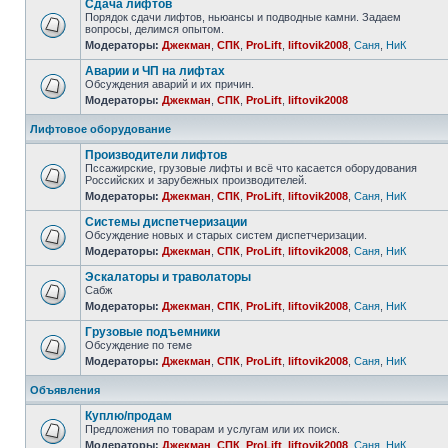
Сдача лифтов
Порядок сдачи лифтов, ньюансы и подводные камни. Задаем
вопросы, делимся опытом.
Модераторы:
Джекман
,
СПК
,
ProLift
,
liftovik2008
,
Саня
,
НиК
Аварии и ЧП на лифтах
Обсуждения аварий и их причин.
Модераторы:
Джекман
,
СПК
,
ProLift
,
liftovik2008
Лифтовое оборудование
Производители лифтов
Пссажирские, грузовые лифты и всё что касается оборудования
Российских и зарубежных производителей.
Модераторы:
Джекман
,
СПК
,
ProLift
,
liftovik2008
,
Саня
,
НиК
Системы диспетчеризации
Обсуждение новых и старых систем диспетчеризации.
Модераторы:
Джекман
,
СПК
,
ProLift
,
liftovik2008
,
Саня
,
НиК
Эскалаторы и траволаторы
Сабж
Модераторы:
Джекман
,
СПК
,
ProLift
,
liftovik2008
,
Саня
,
НиК
Грузовые подъемники
Обсуждение по теме
Модераторы:
Джекман
,
СПК
,
ProLift
,
liftovik2008
,
Саня
,
НиК
Объявления
Куплю/продам
Предложения по товарам и услугам или их поиск.
Модераторы:
Джекман
,
СПК
,
ProLift
,
liftovik2008
,
Саня
,
НиК