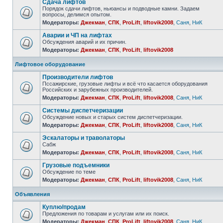
Сдача лифтов
Порядок сдачи лифтов, ньюансы и подводные камни. Задаем
вопросы, делимся опытом.
Модераторы:
Джекман
,
СПК
,
ProLift
,
liftovik2008
,
Саня
,
НиК
Аварии и ЧП на лифтах
Обсуждения аварий и их причин.
Модераторы:
Джекман
,
СПК
,
ProLift
,
liftovik2008
Лифтовое оборудование
Производители лифтов
Пссажирские, грузовые лифты и всё что касается оборудования
Российских и зарубежных производителей.
Модераторы:
Джекман
,
СПК
,
ProLift
,
liftovik2008
,
Саня
,
НиК
Системы диспетчеризации
Обсуждение новых и старых систем диспетчеризации.
Модераторы:
Джекман
,
СПК
,
ProLift
,
liftovik2008
,
Саня
,
НиК
Эскалаторы и траволаторы
Сабж
Модераторы:
Джекман
,
СПК
,
ProLift
,
liftovik2008
,
Саня
,
НиК
Грузовые подъемники
Обсуждение по теме
Модераторы:
Джекман
,
СПК
,
ProLift
,
liftovik2008
,
Саня
,
НиК
Объявления
Куплю/продам
Предложения по товарам и услугам или их поиск.
Модераторы:
Джекман
,
СПК
,
ProLift
,
liftovik2008
,
Саня
,
НиК