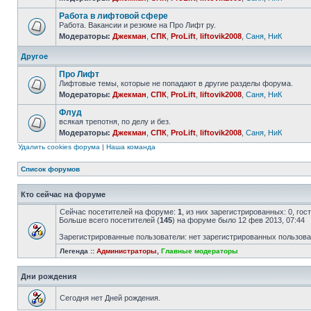
Работа в лифтовой сфере
Работа. Вакансии и резюме на Про Лифт ру.
Модераторы:
Джекман
,
СПК
,
ProLift
,
liftovik2008
,
Саня
,
НиК
Другое
Про Лифт
Лифтовые темы, которые не попадают в другие разделы форума.
Модераторы:
Джекман
,
СПК
,
ProLift
,
liftovik2008
,
Саня
,
НиК
Флуд
всякая трепотня, по делу и без.
Модераторы:
Джекман
,
СПК
,
ProLift
,
liftovik2008
,
Саня
,
НиК
Удалить cookies форума
|
Наша команда
Список форумов
Кто сейчас на форуме
Сейчас посетителей на форуме:
1
, из них зарегистрированных: 0, го
Больше всего посетителей (
145
) на форуме было 12 фев 2013, 07:44
Зарегистрированные пользователи: нет зарегистрированных пользов
Легенда ::
Администраторы
,
Главные модераторы
Дни рождения
Сегодня нет Дней рождения.