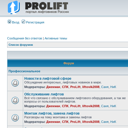
Вход
Регистрация
Сообщения без ответов
|
Активные темы
Список форумов
Форум
Профессиональное
Новости в лифтовой сфере
Обсуждение интересных, лифтовых новинок в мире.
Модераторы:
Джекман
,
СПК
,
ProLift
,
liftovik2008
,
Саня
,
НиК
Обслуживание лифтов
Всё что связано с обслуживанием лифтового оборудования, а так же
вопросы от пользователей лифтов.
Модераторы:
Джекман
,
СПК
,
ProLift
,
liftovik2008
,
Саня
,
НиК
Монтаж лифтов, замена лифтов
Разговоры на тему монтажа и замены лифтов
Модераторы:
Джекман
,
СПК
,
ProLift
,
liftovik2008
,
Саня
,
НиК