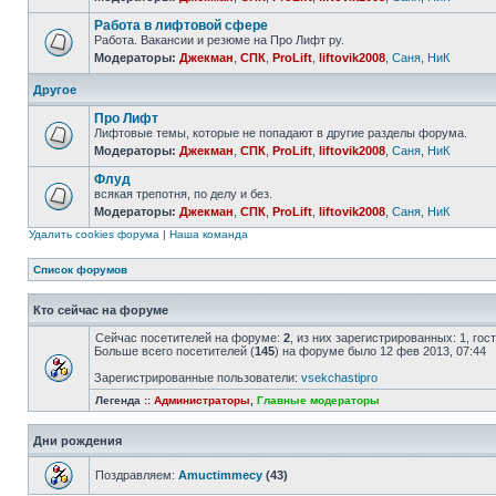
Работа в лифтовой сфере
Работа. Вакансии и резюме на Про Лифт ру.
Модераторы:
Джекман
,
СПК
,
ProLift
,
liftovik2008
,
Саня
,
НиК
Другое
Про Лифт
Лифтовые темы, которые не попадают в другие разделы форума.
Модераторы:
Джекман
,
СПК
,
ProLift
,
liftovik2008
,
Саня
,
НиК
Флуд
всякая трепотня, по делу и без.
Модераторы:
Джекман
,
СПК
,
ProLift
,
liftovik2008
,
Саня
,
НиК
Удалить cookies форума
|
Наша команда
Список форумов
Кто сейчас на форуме
Сейчас посетителей на форуме:
2
, из них зарегистрированных: 1, го
Больше всего посетителей (
145
) на форуме было 12 фев 2013, 07:44
Зарегистрированные пользователи:
vsekchastipro
Легенда ::
Администраторы
,
Главные модераторы
Дни рождения
Поздравляем:
Amuctimmecy
(43)