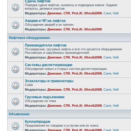
Сдача лифтов
Порядок сдачи лифтов, ньюансы и подводные камни. Задаем
вопросы, делимся опытом.
Модераторы:
Джекман
,
СПК
,
ProLift
,
liftovik2008
,
Саня
,
НиК
Аварии и ЧП на лифтах
Обсуждения аварий и их причин.
Модераторы:
Джекман
,
СПК
,
ProLift
,
liftovik2008
Лифтовое оборудование
Производители лифтов
Пссажирские, грузовые лифты и всё что касается оборудования
Российских и зарубежных производителей.
Модераторы:
Джекман
,
СПК
,
ProLift
,
liftovik2008
,
Саня
,
НиК
Системы диспетчеризации
Обсуждение новых и старых систем диспетчеризации.
Модераторы:
Джекман
,
СПК
,
ProLift
,
liftovik2008
,
Саня
,
НиК
Эскалаторы и траволаторы
Сабж
Модераторы:
Джекман
,
СПК
,
ProLift
,
liftovik2008
,
Саня
,
НиК
Грузовые подъемники
Обсуждение по теме
Модераторы:
Джекман
,
СПК
,
ProLift
,
liftovik2008
,
Саня
,
НиК
Объявления
Куплю/продам
Предложения по товарам и услугам или их поиск.
Модераторы:
Джекман
,
СПК
,
ProLift
,
liftovik2008
,
Саня
,
НиК