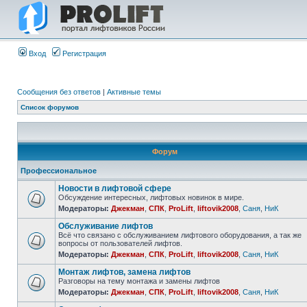
Вход
Регистрация
Сообщения без ответов
|
Активные темы
Список форумов
Форум
Профессиональное
Новости в лифтовой сфере
Обсуждение интересных, лифтовых новинок в мире.
Модераторы:
Джекман
,
СПК
,
ProLift
,
liftovik2008
,
Саня
,
НиК
Обслуживание лифтов
Всё что связано с обслуживанием лифтового оборудования, а так же
вопросы от пользователей лифтов.
Модераторы:
Джекман
,
СПК
,
ProLift
,
liftovik2008
,
Саня
,
НиК
Монтаж лифтов, замена лифтов
Разговоры на тему монтажа и замены лифтов
Модераторы:
Джекман
,
СПК
,
ProLift
,
liftovik2008
,
Саня
,
НиК