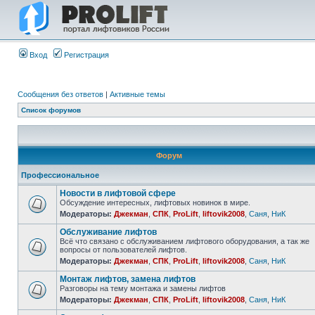
Вход
Регистрация
Сообщения без ответов
|
Активные темы
Список форумов
Форум
Профессиональное
Новости в лифтовой сфере
Обсуждение интересных, лифтовых новинок в мире.
Модераторы:
Джекман
,
СПК
,
ProLift
,
liftovik2008
,
Саня
,
НиК
Обслуживание лифтов
Всё что связано с обслуживанием лифтового оборудования, а так же
вопросы от пользователей лифтов.
Модераторы:
Джекман
,
СПК
,
ProLift
,
liftovik2008
,
Саня
,
НиК
Монтаж лифтов, замена лифтов
Разговоры на тему монтажа и замены лифтов
Модераторы:
Джекман
,
СПК
,
ProLift
,
liftovik2008
,
Саня
,
НиК