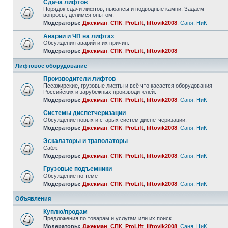
Сдача лифтов
Порядок сдачи лифтов, ньюансы и подводные камни. Задаем
вопросы, делимся опытом.
Модераторы:
Джекман
,
СПК
,
ProLift
,
liftovik2008
,
Саня
,
НиК
Аварии и ЧП на лифтах
Обсуждения аварий и их причин.
Модераторы:
Джекман
,
СПК
,
ProLift
,
liftovik2008
Лифтовое оборудование
Производители лифтов
Пссажирские, грузовые лифты и всё что касается оборудования
Российских и зарубежных производителей.
Модераторы:
Джекман
,
СПК
,
ProLift
,
liftovik2008
,
Саня
,
НиК
Системы диспетчеризации
Обсуждение новых и старых систем диспетчеризации.
Модераторы:
Джекман
,
СПК
,
ProLift
,
liftovik2008
,
Саня
,
НиК
Эскалаторы и траволаторы
Сабж
Модераторы:
Джекман
,
СПК
,
ProLift
,
liftovik2008
,
Саня
,
НиК
Грузовые подъемники
Обсуждение по теме
Модераторы:
Джекман
,
СПК
,
ProLift
,
liftovik2008
,
Саня
,
НиК
Объявления
Куплю/продам
Предложения по товарам и услугам или их поиск.
Модераторы:
Джекман
,
СПК
,
ProLift
,
liftovik2008
,
Саня
,
НиК