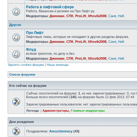
Работа в лифтовой сфере
Работа. Вакансии и резюме на Про Лифт ру.
Модераторы:
Джекман
,
СПК
,
ProLift
,
liftovik2008
,
Саня
,
НиК
Другое
Про Лифт
Лифтовые темы, которые не попадают в другие разделы форума.
Модераторы:
Джекман
,
СПК
,
ProLift
,
liftovik2008
,
Саня
,
НиК
Флуд
всякая трепотня, по делу и без.
Модераторы:
Джекман
,
СПК
,
ProLift
,
liftovik2008
,
Саня
,
НиК
Удалить cookies форума
|
Наша команда
Список форумов
Кто сейчас на форуме
Сейчас посетителей на форуме:
1
, из них зарегистрированных: 0, го
Больше всего посетителей (
145
) на форуме было 12 фев 2013, 07:44
Зарегистрированные пользователи: нет зарегистрированных пользов
Легенда ::
Администраторы
,
Главные модераторы
Дни рождения
Поздравляем:
Amuctimmecy
(43)