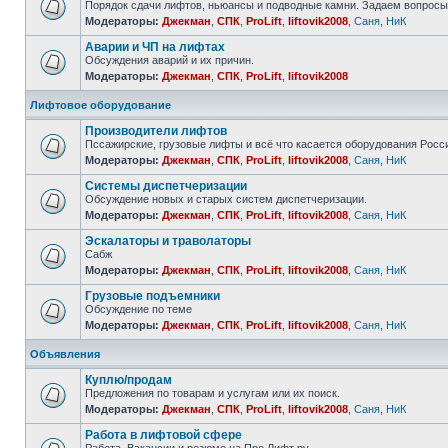
Порядок сдачи лифтов, ньюансы и подводные камни. Задаем вопросы
Модераторы:
Джекман
,
СПК
,
ProLift
,
liftovik2008
,
Саня
,
НиК
Аварии и ЧП на лифтах
Обсуждения аварий и их причин.
Модераторы:
Джекман
,
СПК
,
ProLift
,
liftovik2008
Лифтовое оборудование
Производители лифтов
Пссажирские, грузовые лифты и всё что касается оборудования Росс
Модераторы:
Джекман
,
СПК
,
ProLift
,
liftovik2008
,
Саня
,
НиК
Системы диспетчеризации
Обсуждение новых и старых систем диспетчеризации.
Модераторы:
Джекман
,
СПК
,
ProLift
,
liftovik2008
,
Саня
,
НиК
Эскалаторы и траволаторы
Сабж
Модераторы:
Джекман
,
СПК
,
ProLift
,
liftovik2008
,
Саня
,
НиК
Грузовые подъемники
Обсуждение по теме
Модераторы:
Джекман
,
СПК
,
ProLift
,
liftovik2008
,
Саня
,
НиК
Объявления
Куплю/продам
Предложения по товарам и услугам или их поиск.
Модераторы:
Джекман
,
СПК
,
ProLift
,
liftovik2008
,
Саня
,
НиК
Работа в лифтовой сфере