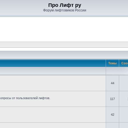
Про Лифт ру
Форум лифтовиков России
Темы
Соо
44
вопросы от пользователей лифтов.
117
42