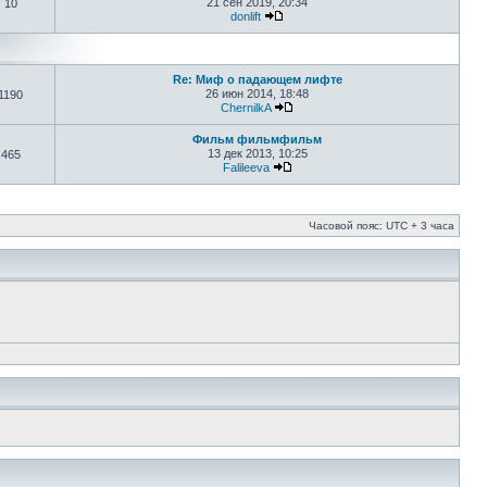
21 сен 2019, 20:34
10
donlift
Re: Миф о падающем лифте
26 июн 2014, 18:48
1190
ChernilkA
Фильм фильмфильм
13 дек 2013, 10:25
465
Falileeva
Часовой пояс: UTC + 3 часа