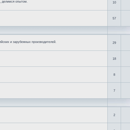
, делимся опытом.
10
57
ийских и зарубежных производителей.
29
18
8
7
2