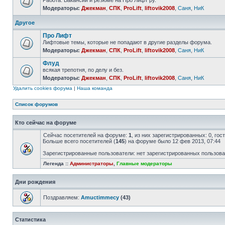
Работа. Вакансии и резюме на Про Лифт ру.
Модераторы:
Джекман
,
СПК
,
ProLift
,
liftovik2008
,
Саня
,
НиК
Другое
Про Лифт
Лифтовые темы, которые не попадают в другие разделы форума.
Модераторы:
Джекман
,
СПК
,
ProLift
,
liftovik2008
,
Саня
,
НиК
Флуд
всякая трепотня, по делу и без.
Модераторы:
Джекман
,
СПК
,
ProLift
,
liftovik2008
,
Саня
,
НиК
Удалить cookies форума
|
Наша команда
Список форумов
Кто сейчас на форуме
Сейчас посетителей на форуме:
1
, из них зарегистрированных: 0, го
Больше всего посетителей (
145
) на форуме было 12 фев 2013, 07:44
Зарегистрированные пользователи: нет зарегистрированных пользов
Легенда ::
Администраторы
,
Главные модераторы
Дни рождения
Поздравляем:
Amuctimmecy
(43)
Статистика