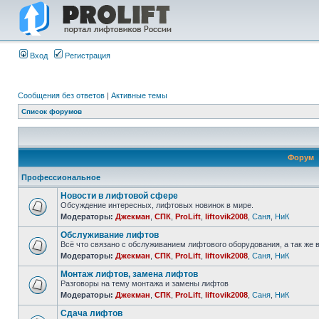
Вход
Регистрация
Сообщения без ответов
|
Активные темы
Список форумов
Форум
Профессиональное
Новости в лифтовой сфере
Обсуждение интересных, лифтовых новинок в мире.
Модераторы:
Джекман
,
СПК
,
ProLift
,
liftovik2008
,
Саня
,
НиК
Обслуживание лифтов
Всё что связано с обслуживанием лифтового оборудования, а так же 
Модераторы:
Джекман
,
СПК
,
ProLift
,
liftovik2008
,
Саня
,
НиК
Монтаж лифтов, замена лифтов
Разговоры на тему монтажа и замены лифтов
Модераторы:
Джекман
,
СПК
,
ProLift
,
liftovik2008
,
Саня
,
НиК
Сдача лифтов