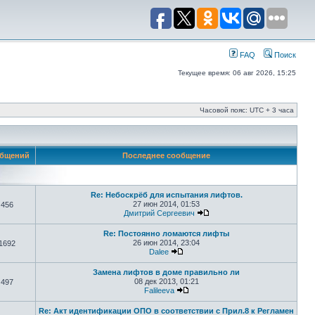
FAQ
Поиск
Текущее время: 06 авг 2026, 15:25
Часовой пояс: UTC + 3 часа
бщений
Последнее сообщение
Re: Небоскрёб для испытания лифтов.
27 июн 2014, 01:53
456
Дмитрий Сергеевич
Re: Постоянно ломаются лифты
26 июн 2014, 23:04
1692
Dalee
Замена лифтов в доме правильно ли
08 дек 2013, 01:21
497
Falileeva
Re: Акт идентификации ОПО в соответствии с Прил.8 к Регламен