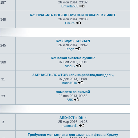
26 июн 2014, 23:02
157
Emsetap65
Re: ПРАВИЛА ПОВЕДЕНИЯ ПРИ ПОЖАРЕ В ЛИФТЕ
26 июн 2014, 20:03
348
Ольга
Re: Лифты TAISHAN
26 июн 2014, 19:42
245
Tepgh
Re: Какая система лучше?
07 ноя 2011, 19:15
360
Vlad S
ЗАПЧАСТЬ ЛОФТОВ кабина,ребётка,ловидель,
07 дек 2013, 11:09
31
nana1010
помогите со схемой
22 янв 2013, 09:32
23
ВЛК
ARD490T и DK-4
25 мар 2016, 14:25
3
maxman11
Требуются монтажники для замены лифтов в Крыму