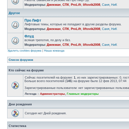
Работа. Вакансии и резюме на Про Лифт ру.
Модераторы:
Джекман
,
СПК
,
ProLift
,
liftovik2008
,
Саня
,
НиК
Другое
Про Лифт
Лифтовые темы, которые не попадают в другие разделы форума.
Модераторы:
Джекман
,
СПК
,
ProLift
,
liftovik2008
,
Саня
,
НиК
Флуд
всякая трепотня, по делу и без.
Модераторы:
Джекман
,
СПК
,
ProLift
,
liftovik2008
,
Саня
,
НиК
Удалить cookies форума
|
Наша команда
Список форумов
Кто сейчас на форуме
Сейчас посетителей на форуме:
1
, из них зарегистрированных: 0, го
Больше всего посетителей (
145
) на форуме было 12 фев 2013, 07:44
Зарегистрированные пользователи: нет зарегистрированных пользов
Легенда ::
Администраторы
,
Главные модераторы
Дни рождения
Сегодня нет Дней рождения.
Статистика