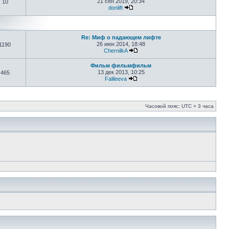
21 сен 2019, 20:34
10
donlift
Re: Миф о падающем лифте
26 июн 2014, 18:48
1190
ChernilkA
Фильм фильмфильм
13 дек 2013, 10:25
465
Falileeva
Часовой пояс: UTC + 3 часа