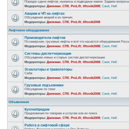
Порядок сдачи лифтов, ньюансы и подводные камни. Задаем вопросы
Модераторы:
Джекман
,
СПК
,
ProLift
,
liftovik2008
,
Саня
,
НиК
Аварии и ЧП на лифтах
Обсуждения аварий и их причин.
Модераторы:
Джекман
,
СПК
,
ProLift
,
liftovik2008
Лифтовое оборудование
Производители лифтов
Пссажирские, грузовые лифты и всё что касается оборудования Росс
Модераторы:
Джекман
,
СПК
,
ProLift
,
liftovik2008
,
Саня
,
НиК
Системы диспетчеризации
Обсуждение новых и старых систем диспетчеризации.
Модераторы:
Джекман
,
СПК
,
ProLift
,
liftovik2008
,
Саня
,
НиК
Эскалаторы и траволаторы
Сабж
Модераторы:
Джекман
,
СПК
,
ProLift
,
liftovik2008
,
Саня
,
НиК
Грузовые подъемники
Обсуждение по теме
Модераторы:
Джекман
,
СПК
,
ProLift
,
liftovik2008
,
Саня
,
НиК
Объявления
Куплю/продам
Предложения по товарам и услугам или их поиск.
Модераторы:
Джекман
,
СПК
,
ProLift
,
liftovik2008
,
Саня
,
НиК
Работа в лифтовой сфере