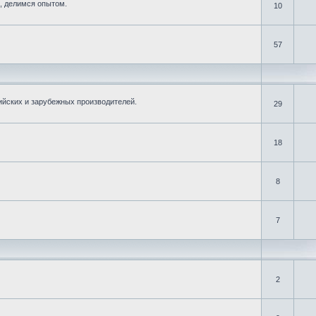
, делимся опытом.
10
57
ийских и зарубежных производителей.
29
18
8
7
2