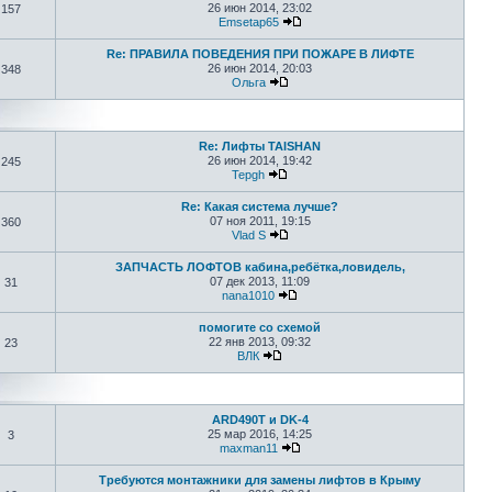
26 июн 2014, 23:02
157
Emsetap65
Re: ПРАВИЛА ПОВЕДЕНИЯ ПРИ ПОЖАРЕ В ЛИФТЕ
26 июн 2014, 20:03
348
Ольга
Re: Лифты TAISHAN
26 июн 2014, 19:42
245
Tepgh
Re: Какая система лучше?
07 ноя 2011, 19:15
360
Vlad S
ЗАПЧАСТЬ ЛОФТОВ кабина,ребётка,ловидель,
07 дек 2013, 11:09
31
nana1010
помогите со схемой
22 янв 2013, 09:32
23
ВЛК
ARD490T и DK-4
25 мар 2016, 14:25
3
maxman11
Требуются монтажники для замены лифтов в Крыму