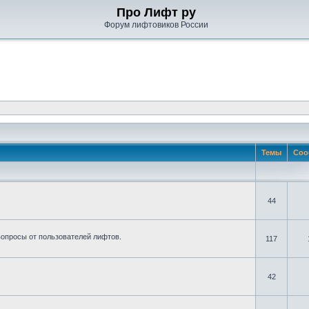
Про Лифт ру
Форум лифтовиков России
Темы
Соо
44
вопросы от пользователей лифтов.
117
42