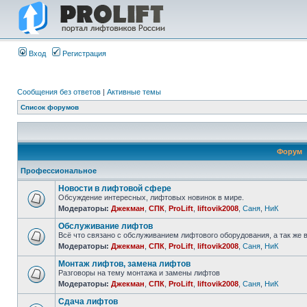
Вход
Регистрация
Сообщения без ответов
|
Активные темы
Список форумов
Форум
Профессиональное
Новости в лифтовой сфере
Обсуждение интересных, лифтовых новинок в мире.
Модераторы:
Джекман
,
СПК
,
ProLift
,
liftovik2008
,
Саня
,
НиК
Обслуживание лифтов
Всё что связано с обслуживанием лифтового оборудования, а так же 
Модераторы:
Джекман
,
СПК
,
ProLift
,
liftovik2008
,
Саня
,
НиК
Монтаж лифтов, замена лифтов
Разговоры на тему монтажа и замены лифтов
Модераторы:
Джекман
,
СПК
,
ProLift
,
liftovik2008
,
Саня
,
НиК
Сдача лифтов