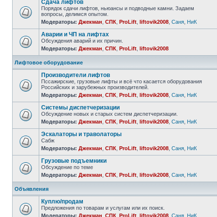
Сдача лифтов
Порядок сдачи лифтов, ньюансы и подводные камни. Задаем
вопросы, делимся опытом.
Модераторы:
Джекман
,
СПК
,
ProLift
,
liftovik2008
,
Саня
,
НиК
Аварии и ЧП на лифтах
Обсуждения аварий и их причин.
Модераторы:
Джекман
,
СПК
,
ProLift
,
liftovik2008
Лифтовое оборудование
Производители лифтов
Пссажирские, грузовые лифты и всё что касается оборудования
Российских и зарубежных производителей.
Модераторы:
Джекман
,
СПК
,
ProLift
,
liftovik2008
,
Саня
,
НиК
Системы диспетчеризации
Обсуждение новых и старых систем диспетчеризации.
Модераторы:
Джекман
,
СПК
,
ProLift
,
liftovik2008
,
Саня
,
НиК
Эскалаторы и траволаторы
Сабж
Модераторы:
Джекман
,
СПК
,
ProLift
,
liftovik2008
,
Саня
,
НиК
Грузовые подъемники
Обсуждение по теме
Модераторы:
Джекман
,
СПК
,
ProLift
,
liftovik2008
,
Саня
,
НиК
Объявления
Куплю/продам
Предложения по товарам и услугам или их поиск.
Модераторы:
Джекман
,
СПК
,
ProLift
,
liftovik2008
,
Саня
,
НиК