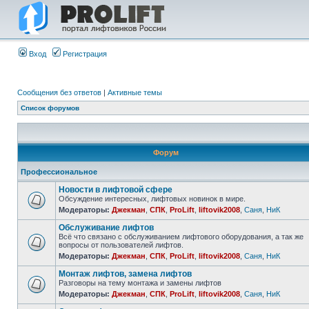
Вход
Регистрация
Сообщения без ответов
|
Активные темы
Список форумов
Форум
Профессиональное
Новости в лифтовой сфере
Обсуждение интересных, лифтовых новинок в мире.
Модераторы:
Джекман
,
СПК
,
ProLift
,
liftovik2008
,
Саня
,
НиК
Обслуживание лифтов
Всё что связано с обслуживанием лифтового оборудования, а так же
вопросы от пользователей лифтов.
Модераторы:
Джекман
,
СПК
,
ProLift
,
liftovik2008
,
Саня
,
НиК
Монтаж лифтов, замена лифтов
Разговоры на тему монтажа и замены лифтов
Модераторы:
Джекман
,
СПК
,
ProLift
,
liftovik2008
,
Саня
,
НиК