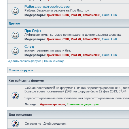
Работа в лифтовой сфере
Работа. Вакансии и резюме на Про Лифт ру.
Модераторы:
Джекман
,
СПК
,
ProLift
,
liftovik2008
,
Саня
,
НиК
Другое
Про Лифт
Лифтовые темы, которые не попадают в другие разделы форума.
Модераторы:
Джекман
,
СПК
,
ProLift
,
liftovik2008
,
Саня
,
НиК
Флуд
всякая трепотня, по делу и без.
Модераторы:
Джекман
,
СПК
,
ProLift
,
liftovik2008
,
Саня
,
НиК
Удалить cookies форума
|
Наша команда
Список форумов
Кто сейчас на форуме
Сейчас посетителей на форуме:
1
, из них зарегистрированных: 0, го
Больше всего посетителей (
145
) на форуме было 12 фев 2013, 07:44
Зарегистрированные пользователи: нет зарегистрированных пользов
Легенда ::
Администраторы
,
Главные модераторы
Дни рождения
Сегодня нет Дней рождения.