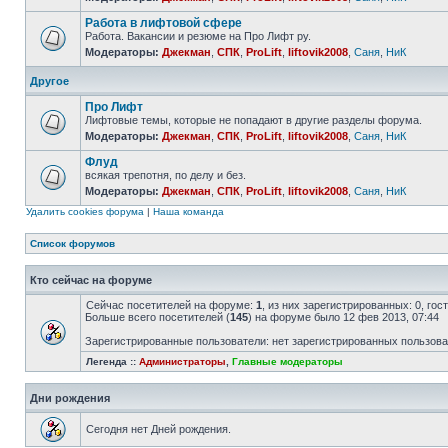
Работа в лифтовой сфере
Работа. Вакансии и резюме на Про Лифт ру.
Модераторы:
Джекман
,
СПК
,
ProLift
,
liftovik2008
,
Саня
,
НиК
Другое
Про Лифт
Лифтовые темы, которые не попадают в другие разделы форума.
Модераторы:
Джекман
,
СПК
,
ProLift
,
liftovik2008
,
Саня
,
НиК
Флуд
всякая трепотня, по делу и без.
Модераторы:
Джекман
,
СПК
,
ProLift
,
liftovik2008
,
Саня
,
НиК
Удалить cookies форума
|
Наша команда
Список форумов
Кто сейчас на форуме
Сейчас посетителей на форуме:
1
, из них зарегистрированных: 0, го
Больше всего посетителей (
145
) на форуме было 12 фев 2013, 07:44
Зарегистрированные пользователи: нет зарегистрированных пользов
Легенда ::
Администраторы
,
Главные модераторы
Дни рождения
Сегодня нет Дней рождения.