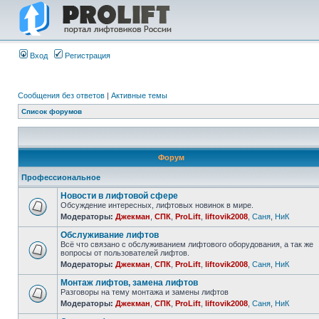
Вход
Регистрация
Сообщения без ответов
|
Активные темы
Список форумов
Форум
Профессиональное
Новости в лифтовой сфере
Обсуждение интересных, лифтовых новинок в мире.
Модераторы:
Джекман
,
СПК
,
ProLift
,
liftovik2008
,
Саня
,
НиК
Обслуживание лифтов
Всё что связано с обслуживанием лифтового оборудования, а так же
вопросы от пользователей лифтов.
Модераторы:
Джекман
,
СПК
,
ProLift
,
liftovik2008
,
Саня
,
НиК
Монтаж лифтов, замена лифтов
Разговоры на тему монтажа и замены лифтов
Модераторы:
Джекман
,
СПК
,
ProLift
,
liftovik2008
,
Саня
,
НиК