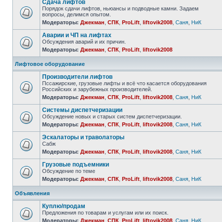
Сдача лифтов
Порядок сдачи лифтов, ньюансы и подводные камни. Задаем
вопросы, делимся опытом.
Модераторы:
Джекман
,
СПК
,
ProLift
,
liftovik2008
,
Саня
,
НиК
Аварии и ЧП на лифтах
Обсуждения аварий и их причин.
Модераторы:
Джекман
,
СПК
,
ProLift
,
liftovik2008
Лифтовое оборудование
Производители лифтов
Пссажирские, грузовые лифты и всё что касается оборудования
Российских и зарубежных производителей.
Модераторы:
Джекман
,
СПК
,
ProLift
,
liftovik2008
,
Саня
,
НиК
Системы диспетчеризации
Обсуждение новых и старых систем диспетчеризации.
Модераторы:
Джекман
,
СПК
,
ProLift
,
liftovik2008
,
Саня
,
НиК
Эскалаторы и траволаторы
Сабж
Модераторы:
Джекман
,
СПК
,
ProLift
,
liftovik2008
,
Саня
,
НиК
Грузовые подъемники
Обсуждение по теме
Модераторы:
Джекман
,
СПК
,
ProLift
,
liftovik2008
,
Саня
,
НиК
Объявления
Куплю/продам
Предложения по товарам и услугам или их поиск.
Модераторы:
Джекман
,
СПК
,
ProLift
,
liftovik2008
,
Саня
,
НиК