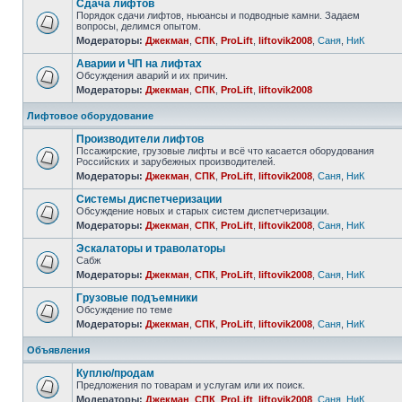
Сдача лифтов
Порядок сдачи лифтов, ньюансы и подводные камни. Задаем
вопросы, делимся опытом.
Модераторы:
Джекман
,
СПК
,
ProLift
,
liftovik2008
,
Саня
,
НиК
Аварии и ЧП на лифтах
Обсуждения аварий и их причин.
Модераторы:
Джекман
,
СПК
,
ProLift
,
liftovik2008
Лифтовое оборудование
Производители лифтов
Пссажирские, грузовые лифты и всё что касается оборудования
Российских и зарубежных производителей.
Модераторы:
Джекман
,
СПК
,
ProLift
,
liftovik2008
,
Саня
,
НиК
Системы диспетчеризации
Обсуждение новых и старых систем диспетчеризации.
Модераторы:
Джекман
,
СПК
,
ProLift
,
liftovik2008
,
Саня
,
НиК
Эскалаторы и траволаторы
Сабж
Модераторы:
Джекман
,
СПК
,
ProLift
,
liftovik2008
,
Саня
,
НиК
Грузовые подъемники
Обсуждение по теме
Модераторы:
Джекман
,
СПК
,
ProLift
,
liftovik2008
,
Саня
,
НиК
Объявления
Куплю/продам
Предложения по товарам и услугам или их поиск.
Модераторы:
Джекман
,
СПК
,
ProLift
,
liftovik2008
,
Саня
,
НиК