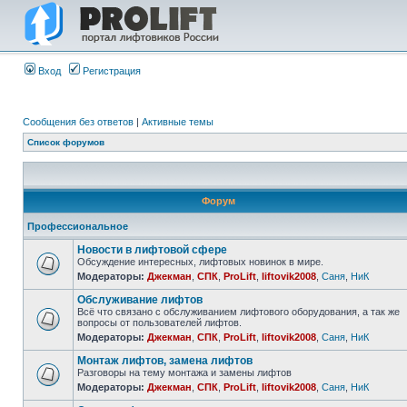
Вход
Регистрация
Сообщения без ответов
|
Активные темы
Список форумов
Форум
Профессиональное
Новости в лифтовой сфере
Обсуждение интересных, лифтовых новинок в мире.
Модераторы:
Джекман
,
СПК
,
ProLift
,
liftovik2008
,
Саня
,
НиК
Обслуживание лифтов
Всё что связано с обслуживанием лифтового оборудования, а так же
вопросы от пользователей лифтов.
Модераторы:
Джекман
,
СПК
,
ProLift
,
liftovik2008
,
Саня
,
НиК
Монтаж лифтов, замена лифтов
Разговоры на тему монтажа и замены лифтов
Модераторы:
Джекман
,
СПК
,
ProLift
,
liftovik2008
,
Саня
,
НиК