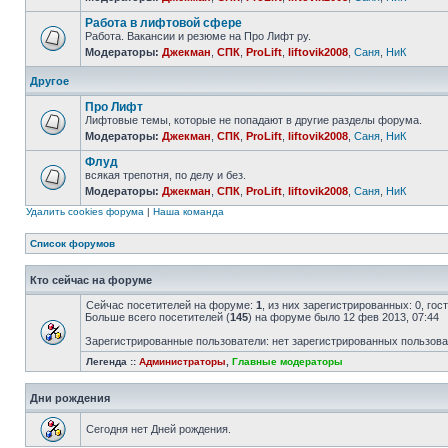
Работа в лифтовой сфере
Работа. Вакансии и резюме на Про Лифт ру.
Модераторы:
Джекман
,
СПК
,
ProLift
,
liftovik2008
,
Саня
,
НиК
Другое
Про Лифт
Лифтовые темы, которые не попадают в другие разделы форума.
Модераторы:
Джекман
,
СПК
,
ProLift
,
liftovik2008
,
Саня
,
НиК
Флуд
всякая трепотня, по делу и без.
Модераторы:
Джекман
,
СПК
,
ProLift
,
liftovik2008
,
Саня
,
НиК
Удалить cookies форума
|
Наша команда
Список форумов
Кто сейчас на форуме
Сейчас посетителей на форуме:
1
, из них зарегистрированных: 0, го
Больше всего посетителей (
145
) на форуме было 12 фев 2013, 07:44
Зарегистрированные пользователи: нет зарегистрированных пользов
Легенда ::
Администраторы
,
Главные модераторы
Дни рождения
Сегодня нет Дней рождения.