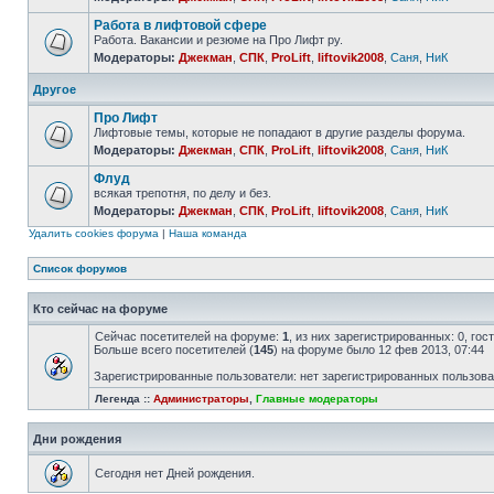
Работа в лифтовой сфере
Работа. Вакансии и резюме на Про Лифт ру.
Модераторы:
Джекман
,
СПК
,
ProLift
,
liftovik2008
,
Саня
,
НиК
Другое
Про Лифт
Лифтовые темы, которые не попадают в другие разделы форума.
Модераторы:
Джекман
,
СПК
,
ProLift
,
liftovik2008
,
Саня
,
НиК
Флуд
всякая трепотня, по делу и без.
Модераторы:
Джекман
,
СПК
,
ProLift
,
liftovik2008
,
Саня
,
НиК
Удалить cookies форума
|
Наша команда
Список форумов
Кто сейчас на форуме
Сейчас посетителей на форуме:
1
, из них зарегистрированных: 0, го
Больше всего посетителей (
145
) на форуме было 12 фев 2013, 07:44
Зарегистрированные пользователи: нет зарегистрированных пользов
Легенда ::
Администраторы
,
Главные модераторы
Дни рождения
Сегодня нет Дней рождения.