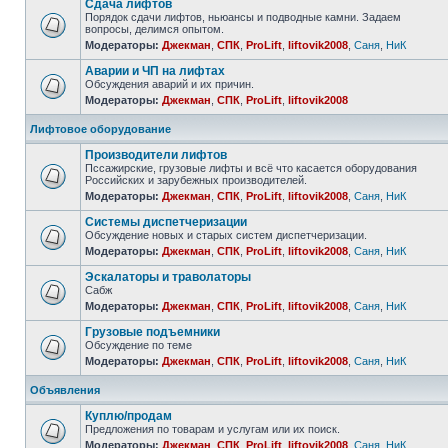
Сдача лифтов
Порядок сдачи лифтов, ньюансы и подводные камни. Задаем
вопросы, делимся опытом.
Модераторы:
Джекман
,
СПК
,
ProLift
,
liftovik2008
,
Саня
,
НиК
Аварии и ЧП на лифтах
Обсуждения аварий и их причин.
Модераторы:
Джекман
,
СПК
,
ProLift
,
liftovik2008
Лифтовое оборудование
Производители лифтов
Пссажирские, грузовые лифты и всё что касается оборудования
Российских и зарубежных производителей.
Модераторы:
Джекман
,
СПК
,
ProLift
,
liftovik2008
,
Саня
,
НиК
Системы диспетчеризации
Обсуждение новых и старых систем диспетчеризации.
Модераторы:
Джекман
,
СПК
,
ProLift
,
liftovik2008
,
Саня
,
НиК
Эскалаторы и траволаторы
Сабж
Модераторы:
Джекман
,
СПК
,
ProLift
,
liftovik2008
,
Саня
,
НиК
Грузовые подъемники
Обсуждение по теме
Модераторы:
Джекман
,
СПК
,
ProLift
,
liftovik2008
,
Саня
,
НиК
Объявления
Куплю/продам
Предложения по товарам и услугам или их поиск.
Модераторы:
Джекман
,
СПК
,
ProLift
,
liftovik2008
,
Саня
,
НиК