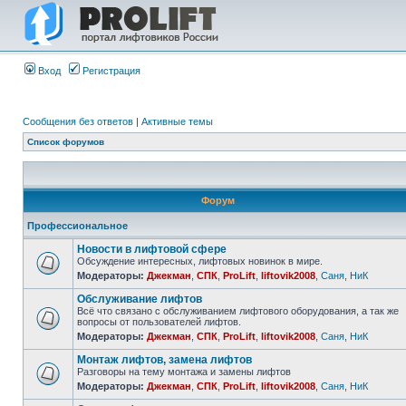
Вход
Регистрация
Сообщения без ответов
|
Активные темы
Список форумов
Форум
Профессиональное
Новости в лифтовой сфере
Обсуждение интересных, лифтовых новинок в мире.
Модераторы:
Джекман
,
СПК
,
ProLift
,
liftovik2008
,
Саня
,
НиК
Обслуживание лифтов
Всё что связано с обслуживанием лифтового оборудования, а так же
вопросы от пользователей лифтов.
Модераторы:
Джекман
,
СПК
,
ProLift
,
liftovik2008
,
Саня
,
НиК
Монтаж лифтов, замена лифтов
Разговоры на тему монтажа и замены лифтов
Модераторы:
Джекман
,
СПК
,
ProLift
,
liftovik2008
,
Саня
,
НиК