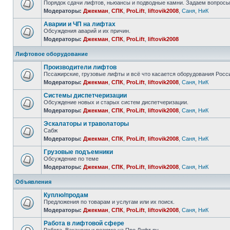
Порядок сдачи лифтов, ньюансы и подводные камни. Задаем вопросы
Модераторы:
Джекман
,
СПК
,
ProLift
,
liftovik2008
,
Саня
,
НиК
Аварии и ЧП на лифтах
Обсуждения аварий и их причин.
Модераторы:
Джекман
,
СПК
,
ProLift
,
liftovik2008
Лифтовое оборудование
Производители лифтов
Пссажирские, грузовые лифты и всё что касается оборудования Росс
Модераторы:
Джекман
,
СПК
,
ProLift
,
liftovik2008
,
Саня
,
НиК
Системы диспетчеризации
Обсуждение новых и старых систем диспетчеризации.
Модераторы:
Джекман
,
СПК
,
ProLift
,
liftovik2008
,
Саня
,
НиК
Эскалаторы и траволаторы
Сабж
Модераторы:
Джекман
,
СПК
,
ProLift
,
liftovik2008
,
Саня
,
НиК
Грузовые подъемники
Обсуждение по теме
Модераторы:
Джекман
,
СПК
,
ProLift
,
liftovik2008
,
Саня
,
НиК
Объявления
Куплю/продам
Предложения по товарам и услугам или их поиск.
Модераторы:
Джекман
,
СПК
,
ProLift
,
liftovik2008
,
Саня
,
НиК
Работа в лифтовой сфере