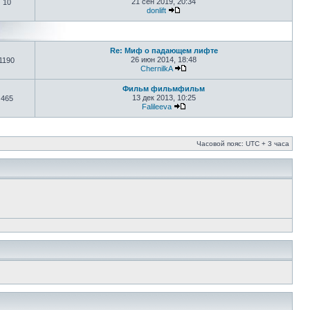
21 сен 2019, 20:34
10
donlift
Re: Миф о падающем лифте
26 июн 2014, 18:48
1190
ChernilkA
Фильм фильмфильм
13 дек 2013, 10:25
465
Falileeva
Часовой пояс: UTC + 3 часа