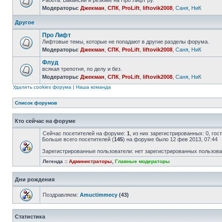
Работа. Вакансии и резюме на Про Лифт ру.
Модераторы:
Джекман
,
СПК
,
ProLift
,
liftovik2008
,
Саня
,
НиК
Другое
Про Лифт
Лифтовые темы, которые не попадают в другие разделы форума.
Модераторы:
Джекман
,
СПК
,
ProLift
,
liftovik2008
,
Саня
,
НиК
Флуд
всякая трепотня, по делу и без.
Модераторы:
Джекман
,
СПК
,
ProLift
,
liftovik2008
,
Саня
,
НиК
Удалить cookies форума
|
Наша команда
Список форумов
Кто сейчас на форуме
Сейчас посетителей на форуме:
1
, из них зарегистрированных: 0, го
Больше всего посетителей (
145
) на форуме было 12 фев 2013, 07:44
Зарегистрированные пользователи: нет зарегистрированных пользов
Легенда ::
Администраторы
,
Главные модераторы
Дни рождения
Поздравляем:
Amuctimmecy
(43)
Статистика