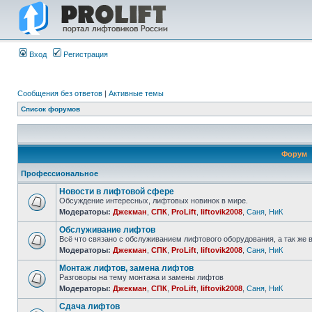
Вход
Регистрация
Сообщения без ответов
|
Активные темы
Список форумов
Форум
Профессиональное
Новости в лифтовой сфере
Обсуждение интересных, лифтовых новинок в мире.
Модераторы:
Джекман
,
СПК
,
ProLift
,
liftovik2008
,
Саня
,
НиК
Обслуживание лифтов
Всё что связано с обслуживанием лифтового оборудования, а так же 
Модераторы:
Джекман
,
СПК
,
ProLift
,
liftovik2008
,
Саня
,
НиК
Монтаж лифтов, замена лифтов
Разговоры на тему монтажа и замены лифтов
Модераторы:
Джекман
,
СПК
,
ProLift
,
liftovik2008
,
Саня
,
НиК
Сдача лифтов