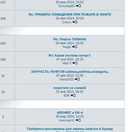
26 июн 2014, 23:02
157
Emsetap65
Re: ПРАВИЛА ПОВЕДЕНИЯ ПРИ ПОЖАРЕ В ЛИФТЕ
26 июн 2014, 20:03
348
Ольга
Re: Лифты TAISHAN
26 июн 2014, 19:42
245
Tepgh
Re: Какая система лучше?
07 ноя 2011, 19:15
360
Vlad S
ЗАПЧАСТЬ ЛОФТОВ кабина,ребётка,ловидель,
07 дек 2013, 11:09
31
nana1010
помогите со схемой
22 янв 2013, 09:32
23
ВЛК
ARD490T и DK-4
25 мар 2016, 14:25
3
maxman11
Требуются монтажники для замены лифтов в Крыму