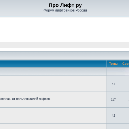
Про Лифт ру
Форум лифтовиков России
Темы
Соо
44
вопросы от пользователей лифтов.
117
42