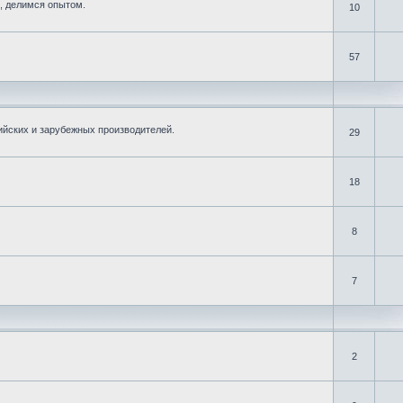
, делимся опытом.
10
57
ийских и зарубежных производителей.
29
18
8
7
2