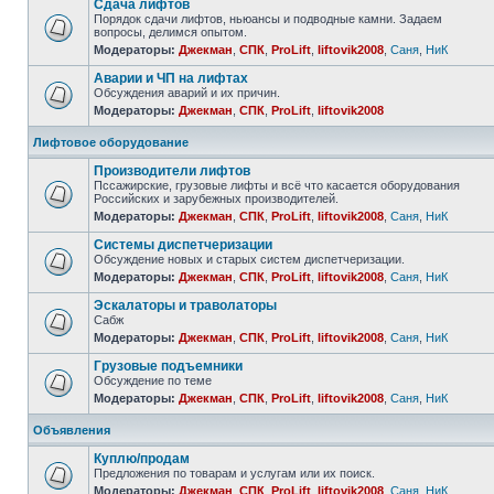
Сдача лифтов
Порядок сдачи лифтов, ньюансы и подводные камни. Задаем
вопросы, делимся опытом.
Модераторы:
Джекман
,
СПК
,
ProLift
,
liftovik2008
,
Саня
,
НиК
Аварии и ЧП на лифтах
Обсуждения аварий и их причин.
Модераторы:
Джекман
,
СПК
,
ProLift
,
liftovik2008
Лифтовое оборудование
Производители лифтов
Пссажирские, грузовые лифты и всё что касается оборудования
Российских и зарубежных производителей.
Модераторы:
Джекман
,
СПК
,
ProLift
,
liftovik2008
,
Саня
,
НиК
Системы диспетчеризации
Обсуждение новых и старых систем диспетчеризации.
Модераторы:
Джекман
,
СПК
,
ProLift
,
liftovik2008
,
Саня
,
НиК
Эскалаторы и траволаторы
Сабж
Модераторы:
Джекман
,
СПК
,
ProLift
,
liftovik2008
,
Саня
,
НиК
Грузовые подъемники
Обсуждение по теме
Модераторы:
Джекман
,
СПК
,
ProLift
,
liftovik2008
,
Саня
,
НиК
Объявления
Куплю/продам
Предложения по товарам и услугам или их поиск.
Модераторы:
Джекман
,
СПК
,
ProLift
,
liftovik2008
,
Саня
,
НиК