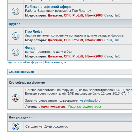
Работа в лифтовой сфере
Работа. Вакансии и резюме на Про Лифт ру.
Модераторы:
Джекман
,
СПК
,
ProLift
,
liftovik2008
,
Саня
,
НиК
Другое
Про Лифт
Лифтовые темы, которые не попадают в другие разделы форума.
Модераторы:
Джекман
,
СПК
,
ProLift
,
liftovik2008
,
Саня
,
НиК
Флуд
всякая трепотня, по делу и без.
Модераторы:
Джекман
,
СПК
,
ProLift
,
liftovik2008
,
Саня
,
НиК
Удалить cookies форума
|
Наша команда
Список форумов
Кто сейчас на форуме
Сейчас посетителей на форуме:
2
, из них зарегистрированных: 1, го
Больше всего посетителей (
145
) на форуме было 12 фев 2013, 07:44
Зарегистрированные пользователи:
vsekchastipro
Легенда ::
Администраторы
,
Главные модераторы
Дни рождения
Сегодня нет Дней рождения.