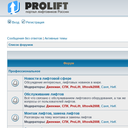
Вход
Регистрация
Сообщения без ответов
|
Активные темы
Список форумов
Форум
Профессиональное
Новости в лифтовой сфере
Обсуждение интересных, лифтовых новинок в мире.
Модераторы:
Джекман
,
СПК
,
ProLift
,
liftovik2008
,
Саня
,
НиК
Обслуживание лифтов
Всё что связано с обслуживанием лифтового оборудования, а так же
вопросы от пользователей лифтов.
Модераторы:
Джекман
,
СПК
,
ProLift
,
liftovik2008
,
Саня
,
НиК
Монтаж лифтов, замена лифтов
Разговоры на тему монтажа и замены лифтов
Модераторы:
Джекман
,
СПК
,
ProLift
,
liftovik2008
,
Саня
,
НиК