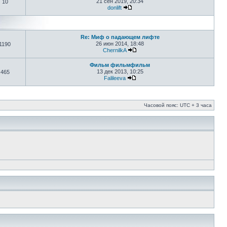
21 сен 2019, 20:34
10
donlift
Re: Миф о падающем лифте
26 июн 2014, 18:48
1190
ChernilkA
Фильм фильмфильм
13 дек 2013, 10:25
465
Falileeva
Часовой пояс: UTC + 3 часа