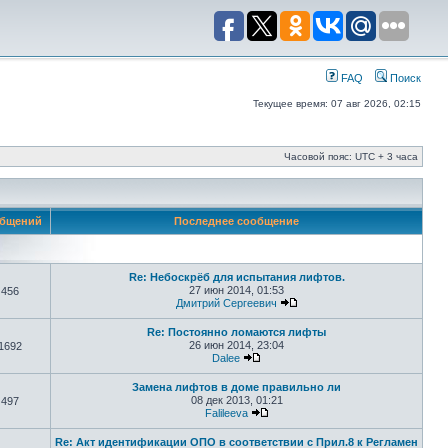
FAQ
Поиск
Текущее время: 07 авг 2026, 02:15
Часовой пояс: UTC + 3 часа
бщений
Последнее сообщение
Re: Небоскрёб для испытания лифтов.
27 июн 2014, 01:53
456
Дмитрий Сергеевич
Re: Постоянно ломаются лифты
26 июн 2014, 23:04
1692
Dalee
Замена лифтов в доме правильно ли
08 дек 2013, 01:21
497
Falileeva
Re: Акт идентификации ОПО в соответствии с Прил.8 к Регламен