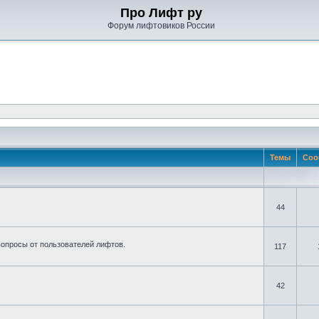
Про Лифт ру
Форум лифтовиков России
Темы
Соо
44
вопросы от пользователей лифтов.
117
42