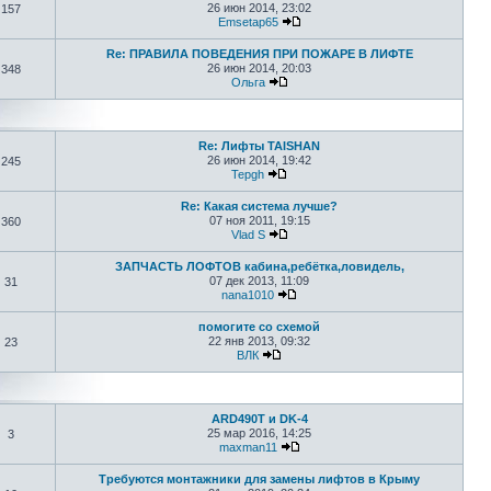
26 июн 2014, 23:02
157
Emsetap65
Re: ПРАВИЛА ПОВЕДЕНИЯ ПРИ ПОЖАРЕ В ЛИФТЕ
26 июн 2014, 20:03
348
Ольга
Re: Лифты TAISHAN
26 июн 2014, 19:42
245
Tepgh
Re: Какая система лучше?
07 ноя 2011, 19:15
360
Vlad S
ЗАПЧАСТЬ ЛОФТОВ кабина,ребётка,ловидель,
07 дек 2013, 11:09
31
nana1010
помогите со схемой
22 янв 2013, 09:32
23
ВЛК
ARD490T и DK-4
25 мар 2016, 14:25
3
maxman11
Требуются монтажники для замены лифтов в Крыму