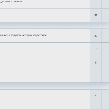
, делимся опытом.
10
57
ийских и зарубежных производителей.
29
18
8
7
2