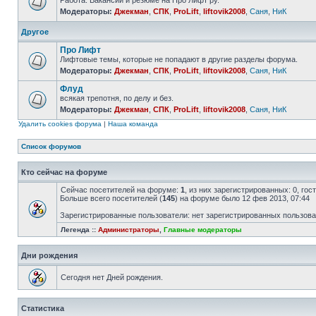
Работа. Вакансии и резюме на Про Лифт ру.
Модераторы:
Джекман
,
СПК
,
ProLift
,
liftovik2008
,
Саня
,
НиК
Другое
Про Лифт
Лифтовые темы, которые не попадают в другие разделы форума.
Модераторы:
Джекман
,
СПК
,
ProLift
,
liftovik2008
,
Саня
,
НиК
Флуд
всякая трепотня, по делу и без.
Модераторы:
Джекман
,
СПК
,
ProLift
,
liftovik2008
,
Саня
,
НиК
Удалить cookies форума
|
Наша команда
Список форумов
Кто сейчас на форуме
Сейчас посетителей на форуме:
1
, из них зарегистрированных: 0, го
Больше всего посетителей (
145
) на форуме было 12 фев 2013, 07:44
Зарегистрированные пользователи: нет зарегистрированных пользов
Легенда ::
Администраторы
,
Главные модераторы
Дни рождения
Сегодня нет Дней рождения.
Статистика