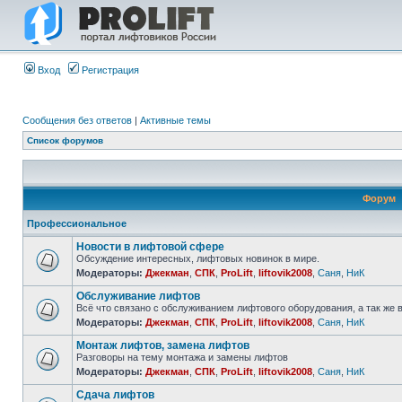
Вход
Регистрация
Сообщения без ответов
|
Активные темы
Список форумов
Форум
Профессиональное
Новости в лифтовой сфере
Обсуждение интересных, лифтовых новинок в мире.
Модераторы:
Джекман
,
СПК
,
ProLift
,
liftovik2008
,
Саня
,
НиК
Обслуживание лифтов
Всё что связано с обслуживанием лифтового оборудования, а так же 
Модераторы:
Джекман
,
СПК
,
ProLift
,
liftovik2008
,
Саня
,
НиК
Монтаж лифтов, замена лифтов
Разговоры на тему монтажа и замены лифтов
Модераторы:
Джекман
,
СПК
,
ProLift
,
liftovik2008
,
Саня
,
НиК
Сдача лифтов