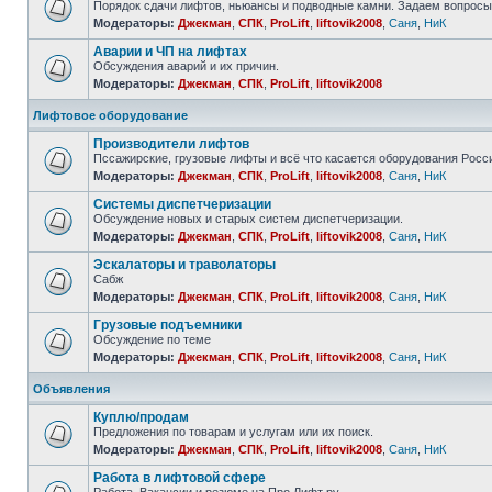
Порядок сдачи лифтов, ньюансы и подводные камни. Задаем вопросы
Модераторы:
Джекман
,
СПК
,
ProLift
,
liftovik2008
,
Саня
,
НиК
Аварии и ЧП на лифтах
Обсуждения аварий и их причин.
Модераторы:
Джекман
,
СПК
,
ProLift
,
liftovik2008
Лифтовое оборудование
Производители лифтов
Пссажирские, грузовые лифты и всё что касается оборудования Росс
Модераторы:
Джекман
,
СПК
,
ProLift
,
liftovik2008
,
Саня
,
НиК
Системы диспетчеризации
Обсуждение новых и старых систем диспетчеризации.
Модераторы:
Джекман
,
СПК
,
ProLift
,
liftovik2008
,
Саня
,
НиК
Эскалаторы и траволаторы
Сабж
Модераторы:
Джекман
,
СПК
,
ProLift
,
liftovik2008
,
Саня
,
НиК
Грузовые подъемники
Обсуждение по теме
Модераторы:
Джекман
,
СПК
,
ProLift
,
liftovik2008
,
Саня
,
НиК
Объявления
Куплю/продам
Предложения по товарам и услугам или их поиск.
Модераторы:
Джекман
,
СПК
,
ProLift
,
liftovik2008
,
Саня
,
НиК
Работа в лифтовой сфере