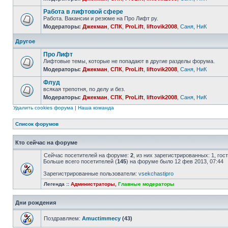
Работа в лифтовой сфере
Работа. Вакансии и резюме на Про Лифт ру.
Модераторы:
Джекман
,
СПК
,
ProLift
,
liftovik2008
,
Саня
,
НиК
Другое
Про Лифт
Лифтовые темы, которые не попадают в другие разделы форума.
Модераторы:
Джекман
,
СПК
,
ProLift
,
liftovik2008
,
Саня
,
НиК
Флуд
всякая трепотня, по делу и без.
Модераторы:
Джекман
,
СПК
,
ProLift
,
liftovik2008
,
Саня
,
НиК
Удалить cookies форума
|
Наша команда
Список форумов
Кто сейчас на форуме
Сейчас посетителей на форуме:
2
, из них зарегистрированных: 1, го
Больше всего посетителей (
145
) на форуме было 12 фев 2013, 07:44
Зарегистрированные пользователи:
vsekchastipro
Легенда ::
Администраторы
,
Главные модераторы
Дни рождения
Поздравляем:
Amuctimmecy
(43)