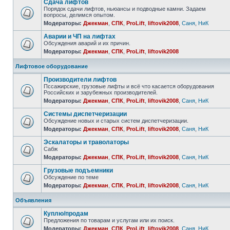
Сдача лифтов
Порядок сдачи лифтов, ньюансы и подводные камни. Задаем
вопросы, делимся опытом.
Модераторы:
Джекман
,
СПК
,
ProLift
,
liftovik2008
,
Саня
,
НиК
Аварии и ЧП на лифтах
Обсуждения аварий и их причин.
Модераторы:
Джекман
,
СПК
,
ProLift
,
liftovik2008
Лифтовое оборудование
Производители лифтов
Пссажирские, грузовые лифты и всё что касается оборудования
Российских и зарубежных производителей.
Модераторы:
Джекман
,
СПК
,
ProLift
,
liftovik2008
,
Саня
,
НиК
Системы диспетчеризации
Обсуждение новых и старых систем диспетчеризации.
Модераторы:
Джекман
,
СПК
,
ProLift
,
liftovik2008
,
Саня
,
НиК
Эскалаторы и траволаторы
Сабж
Модераторы:
Джекман
,
СПК
,
ProLift
,
liftovik2008
,
Саня
,
НиК
Грузовые подъемники
Обсуждение по теме
Модераторы:
Джекман
,
СПК
,
ProLift
,
liftovik2008
,
Саня
,
НиК
Объявления
Куплю/продам
Предложения по товарам и услугам или их поиск.
Модераторы:
Джекман
,
СПК
,
ProLift
,
liftovik2008
,
Саня
,
НиК