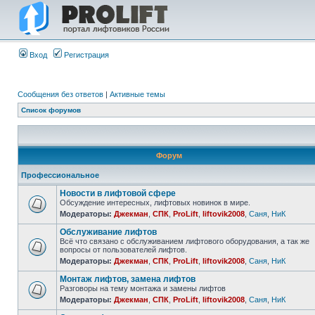
Вход
Регистрация
Сообщения без ответов
|
Активные темы
Список форумов
Форум
Профессиональное
Новости в лифтовой сфере
Обсуждение интересных, лифтовых новинок в мире.
Модераторы:
Джекман
,
СПК
,
ProLift
,
liftovik2008
,
Саня
,
НиК
Обслуживание лифтов
Всё что связано с обслуживанием лифтового оборудования, а так же
вопросы от пользователей лифтов.
Модераторы:
Джекман
,
СПК
,
ProLift
,
liftovik2008
,
Саня
,
НиК
Монтаж лифтов, замена лифтов
Разговоры на тему монтажа и замены лифтов
Модераторы:
Джекман
,
СПК
,
ProLift
,
liftovik2008
,
Саня
,
НиК