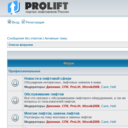
Вход
Регистрация
Сообщения без ответов
|
Активные темы
Список форумов
Форум
Профессиональное
Новости в лифтовой сфере
Обсуждение интересных, лифтовых новинок в мире.
Модераторы:
Джекман
,
СПК
,
ProLift
,
liftovik2008
,
Саня
,
НиК
Обслуживание лифтов
Всё что связано с обслуживанием лифтового оборудования, а так же
вопросы от пользователей лифтов.
Модераторы:
Джекман
,
СПК
,
ProLift
,
liftovik2008
,
Саня
,
НиК
Монтаж лифтов, замена лифтов
Разговоры на тему монтажа и замены лифтов
Модераторы:
Джекман
,
СПК
,
ProLift
,
liftovik2008
,
Саня
,
НиК