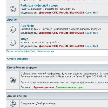
Работа в лифтовой сфере
Работа. Вакансии и резюме на Про Лифт ру.
Модераторы:
Джекман
,
СПК
,
ProLift
,
liftovik2008
,
Саня
,
НиК
Другое
Про Лифт
Лифтовые темы, которые не попадают в другие разделы форума.
Модераторы:
Джекман
,
СПК
,
ProLift
,
liftovik2008
,
Саня
,
НиК
Флуд
всякая трепотня, по делу и без.
Модераторы:
Джекман
,
СПК
,
ProLift
,
liftovik2008
,
Саня
,
НиК
Удалить cookies форума
|
Наша команда
Список форумов
Кто сейчас на форуме
Сейчас посетителей на форуме:
1
, из них зарегистрированных: 0, го
Больше всего посетителей (
145
) на форуме было 12 фев 2013, 07:44
Зарегистрированные пользователи: нет зарегистрированных пользов
Легенда ::
Администраторы
,
Главные модераторы
Дни рождения
Сегодня нет Дней рождения.