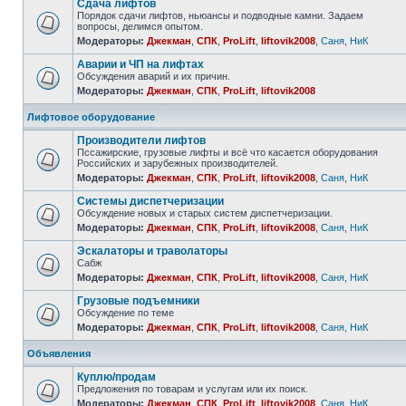
Сдача лифтов
Порядок сдачи лифтов, ньюансы и подводные камни. Задаем
вопросы, делимся опытом.
Модераторы:
Джекман
,
СПК
,
ProLift
,
liftovik2008
,
Саня
,
НиК
Аварии и ЧП на лифтах
Обсуждения аварий и их причин.
Модераторы:
Джекман
,
СПК
,
ProLift
,
liftovik2008
Лифтовое оборудование
Производители лифтов
Пссажирские, грузовые лифты и всё что касается оборудования
Российских и зарубежных производителей.
Модераторы:
Джекман
,
СПК
,
ProLift
,
liftovik2008
,
Саня
,
НиК
Системы диспетчеризации
Обсуждение новых и старых систем диспетчеризации.
Модераторы:
Джекман
,
СПК
,
ProLift
,
liftovik2008
,
Саня
,
НиК
Эскалаторы и траволаторы
Сабж
Модераторы:
Джекман
,
СПК
,
ProLift
,
liftovik2008
,
Саня
,
НиК
Грузовые подъемники
Обсуждение по теме
Модераторы:
Джекман
,
СПК
,
ProLift
,
liftovik2008
,
Саня
,
НиК
Объявления
Куплю/продам
Предложения по товарам и услугам или их поиск.
Модераторы:
Джекман
,
СПК
,
ProLift
,
liftovik2008
,
Саня
,
НиК