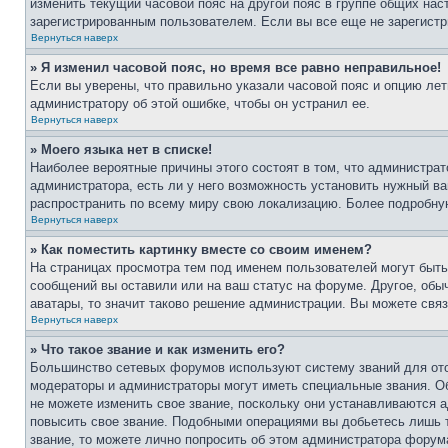
изменить текущий часовой пояс на другой пояс в группе общих нас
зарегистрированным пользователем. Если вы все еще не зарегистр
Вернуться наверх
» Я изменил часовой пояс, но время все равно неправильное!
Если вы уверены, что правильно указали часовой пояс и опцию лет
администратору об этой ошибке, чтобы он устранил ее.
Вернуться наверх
» Моего языка нет в списке!
Наиболее вероятные причины этого состоят в том, что администрат
администратора, есть ли у него возможность установить нужный ва
распространить по всему миру свою локализацию. Более подробну
Вернуться наверх
» Как поместить картинку вместе со своим именем?
На страницах просмотра тем под именем пользователей могут быть 
сообщений вы оставили или на ваш статус на форуме. Другое, обыч
аватары, то значит таково решение администрации. Вы можете связ
Вернуться наверх
» Что такое звание и как изменить его?
Большинство сетевых форумов используют систему званий для ото
модераторы и администраторы могут иметь специальные звания. О
не можете изменить свое звание, поскольку они устанавливаются 
повысить свое звание. Подобными операциями вы добьетесь лишь т
звание, то можете лично попросить об этом администратора форум