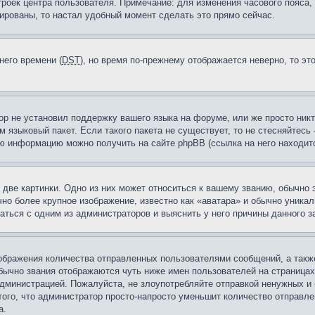
троек центра пользователя. Примечание: для изменения часового пояса,
ированы, то настал удобный момент сделать это прямо сейчас.
него времени (
DST
), но время по-прежнему отображается неверно, то эт
ор не установил поддержку вашего языка на форуме, или же просто ник
м языковый пакет. Если такого пакета не существует, то не стесняйтесь
ю информацию можно получить на сайте phpBB (ссылка на него находитс
две картинки. Одно из них может относиться к вашему званию, обычно э
но более крупное изображение, известно как «аватара» и обычно уника
аться с одним из администраторов и выяснить у него причины данного з
бражения количества отправленных пользователями сообщений, а такж
бычно звания отображаются чуть ниже имен пользователей на страницах
администрацией. Пожалуйста, не злоупотребляйте отправкой ненужных 
ого, что администратор просто-напросто уменьшит количество отправле
а.