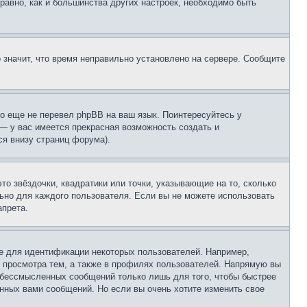
 равно, как и большинства других настроек, необходимо быть
о значит, что время неправильно установлено на сервере. Сообщите
то еще не перевел phpBB на ваш язык. Поинтересуйтесь у
 — у вас имеется прекрасная возможность создать и
я внизу страниц форума).
то звёздочки, квадратики или точки, указывающие на то, сколько
льно для каждого пользователя. Если вы не можете использовать
апрета.
е для идентификации некоторых пользователей. Например,
 просмотра тем, а также в профилях пользователей. Напрямую вы
и бессмысленных сообщений только лишь для того, чтобы быстрее
нных вами сообщений. Но если вы очень хотите изменить свое