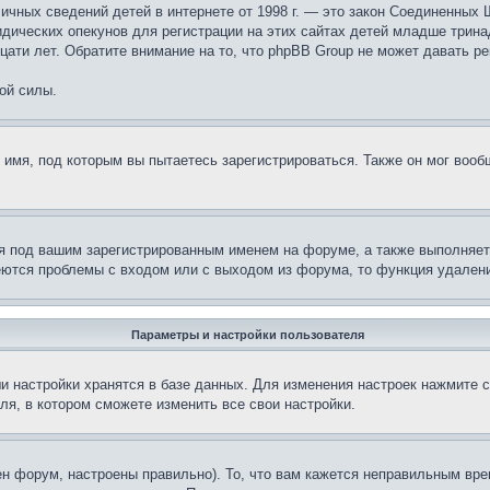
те личных сведений детей в интернете от 1998 г. — это закон Соединенн
дических опекунов для регистрации на этих сайтах детей младше тринад
ати лет. Обратите внимание на то, что phpBB Group не может давать р
ой силы.
 имя, под которым вы пытаетесь зарегистрироваться. Также он мог воо
я под вашим зарегистрированным именем на форуме, а также выполняет 
еются проблемы с входом или с выходом из форума, то функция удалени
Параметры и настройки пользователя
и настройки хранятся в базе данных. Для изменения настроек нажмите 
ля, в котором сможете изменить все свои настройки.
н форум, настроены правильно). То, что вам кажется неправильным вр