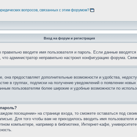
юридических вопросов, связанных с этим форумом?
Вход на форум и регистрация
вы правильно вводите имя пользователя и пароль. Если данные вводятся
о, что администратор неправильно настроил конфигурацию форума. Свяж
е, она предоставляет дополнительные возможности и удобства, недосту
астие в группах, подписки на получение уведомлений о появлении новых
ованным пользователям более широкие и удобные возможности по испол
 пароль?
каждом посещении» на странице входа, то сможете оставаться под свои
записью. Для того чтобы вам не приходилось вводить имя пользователя
упном компьютере, например в библиотеке, Интернет-кафе, университете
жность.