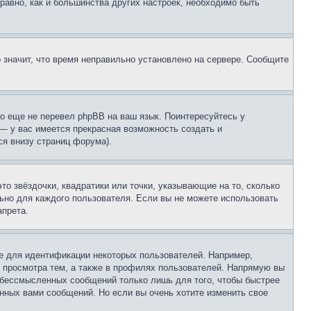
 равно, как и большинства других настроек, необходимо быть
о значит, что время неправильно установлено на сервере. Сообщите
то еще не перевел phpBB на ваш язык. Поинтересуйтесь у
 — у вас имеется прекрасная возможность создать и
я внизу страниц форума).
то звёздочки, квадратики или точки, указывающие на то, сколько
льно для каждого пользователя. Если вы не можете использовать
апрета.
е для идентификации некоторых пользователей. Например,
 просмотра тем, а также в профилях пользователей. Напрямую вы
и бессмысленных сообщений только лишь для того, чтобы быстрее
нных вами сообщений. Но если вы очень хотите изменить свое