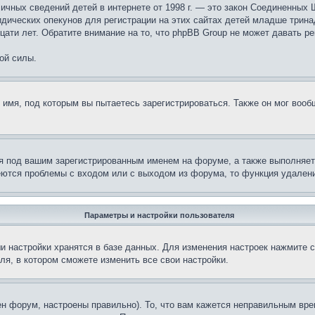
те личных сведений детей в интернете от 1998 г. — это закон Соединенн
дических опекунов для регистрации на этих сайтах детей младше тринад
ати лет. Обратите внимание на то, что phpBB Group не может давать р
ой силы.
 имя, под которым вы пытаетесь зарегистрироваться. Также он мог воо
я под вашим зарегистрированным именем на форуме, а также выполняет 
еются проблемы с входом или с выходом из форума, то функция удалени
Параметры и настройки пользователя
и настройки хранятся в базе данных. Для изменения настроек нажмите 
ля, в котором сможете изменить все свои настройки.
н форум, настроены правильно). То, что вам кажется неправильным вр