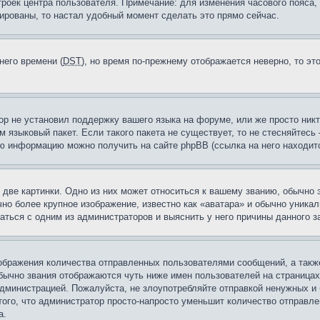
троек центра пользователя. Примечание: для изменения часового пояса,
ированы, то настал удобный момент сделать это прямо сейчас.
него времени (
DST
), но время по-прежнему отображается неверно, то эт
ор не установил поддержку вашего языка на форуме, или же просто ник
м языковый пакет. Если такого пакета не существует, то не стесняйтесь
ю информацию можно получить на сайте phpBB (ссылка на него находитс
две картинки. Одно из них может относиться к вашему званию, обычно э
но более крупное изображение, известно как «аватара» и обычно уника
аться с одним из администраторов и выяснить у него причины данного з
бражения количества отправленных пользователями сообщений, а такж
бычно звания отображаются чуть ниже имен пользователей на страницах
администрацией. Пожалуйста, не злоупотребляйте отправкой ненужных 
ого, что администратор просто-напросто уменьшит количество отправле
а.