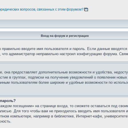
юридических вопросов, связанных с этим форумом?
Вход на форум и регистрация
вы правильно вводите имя пользователя и пароль. Если данные вводятся
о, что администратор неправильно настроил конфигурацию форума. Свяж
е, она предоставляет дополнительные возможности и удобства, недосту
астие в группах, подписки на получение уведомлений о появлении новых
ованным пользователям более широкие и удобные возможности по испол
 пароль?
каждом посещении» на странице входа, то сможете оставаться под свои
записью. Для того чтобы вам не приходилось вводить имя пользователя
упном компьютере, например в библиотеке, Интернет-кафе, университете
жность.