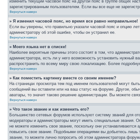
изменить текущий часовой пояс на другой пояс в группе общих нас
зарегистрированным пользователем. Если вы все еще не зарегистр
Вернуться наверх
» Я изменил часовой пояс, но время все равно неправильное!
Если вы уверены, что правильно указали часовой пояс и опцию лет
администратору об этой ошибке, чтобы он устранил ее.
Вернуться наверх
» Моего языка нет в списке!
Наиболее вероятные причины этого состоят в том, что администрат
администратора, есть ли у него возможность установить нужный ва
распространить по всему миру свою локализацию. Более подробну
Вернуться наверх
» Как поместить картинку вместе со своим именем?
На страницах просмотра тем под именем пользователей могут быть 
сообщений вы оставили или на ваш статус на форуме. Другое, обыч
аватары, то значит таково решение администрации. Вы можете связ
Вернуться наверх
» Что такое звание и как изменить его?
Большинство сетевых форумов используют систему званий для ото
модераторы и администраторы могут иметь специальные звания. О
не можете изменить свое звание, поскольку они устанавливаются 
повысить свое звание. Подобными операциями вы добьетесь лишь т
звание, то можете лично попросить об этом администратора форум