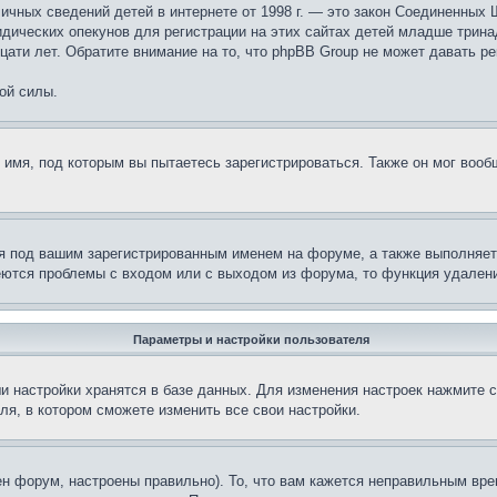
те личных сведений детей в интернете от 1998 г. — это закон Соединенн
дических опекунов для регистрации на этих сайтах детей младше тринад
ати лет. Обратите внимание на то, что phpBB Group не может давать р
ой силы.
 имя, под которым вы пытаетесь зарегистрироваться. Также он мог воо
я под вашим зарегистрированным именем на форуме, а также выполняет 
еются проблемы с входом или с выходом из форума, то функция удалени
Параметры и настройки пользователя
и настройки хранятся в базе данных. Для изменения настроек нажмите 
ля, в котором сможете изменить все свои настройки.
н форум, настроены правильно). То, что вам кажется неправильным вр