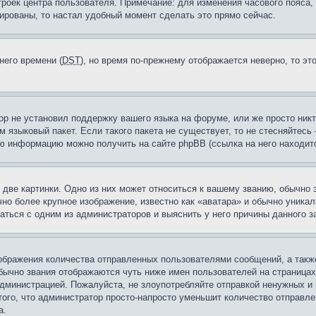
троек центра пользователя. Примечание: для изменения часового пояса,
ированы, то настал удобный момент сделать это прямо сейчас.
него времени (
DST
), но время по-прежнему отображается неверно, то эт
ор не установил поддержку вашего языка на форуме, или же просто ник
м языковый пакет. Если такого пакета не существует, то не стесняйтесь
ю информацию можно получить на сайте phpBB (ссылка на него находитс
две картинки. Одно из них может относиться к вашему званию, обычно э
но более крупное изображение, известно как «аватара» и обычно уника
аться с одним из администраторов и выяснить у него причины данного з
бражения количества отправленных пользователями сообщений, а такж
бычно звания отображаются чуть ниже имен пользователей на страницах
администрацией. Пожалуйста, не злоупотребляйте отправкой ненужных 
ого, что администратор просто-напросто уменьшит количество отправле
а.