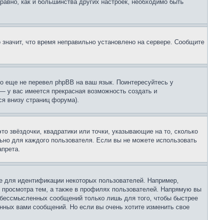
 равно, как и большинства других настроек, необходимо быть
о значит, что время неправильно установлено на сервере. Сообщите
то еще не перевел phpBB на ваш язык. Поинтересуйтесь у
 — у вас имеется прекрасная возможность создать и
я внизу страниц форума).
то звёздочки, квадратики или точки, указывающие на то, сколько
льно для каждого пользователя. Если вы не можете использовать
апрета.
е для идентификации некоторых пользователей. Например,
 просмотра тем, а также в профилях пользователей. Напрямую вы
и бессмысленных сообщений только лишь для того, чтобы быстрее
нных вами сообщений. Но если вы очень хотите изменить свое