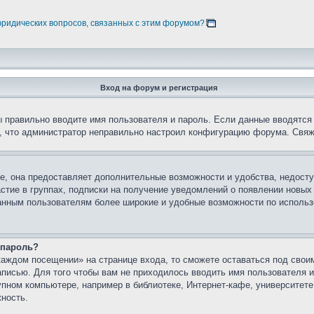
юридических вопросов, связанных с этим форумом?
Вход на форум и регистрация
вы правильно вводите имя пользователя и пароль. Если данные вводятся
о, что администратор неправильно настроил конфигурацию форума. Свяж
е, она предоставляет дополнительные возможности и удобства, недосту
астие в группах, подписки на получение уведомлений о появлении новых
ованным пользователям более широкие и удобные возможности по испол
 пароль?
каждом посещении» на странице входа, то сможете оставаться под свои
записью. Для того чтобы вам не приходилось вводить имя пользователя
упном компьютере, например в библиотеке, Интернет-кафе, университете
жность.