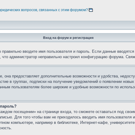
юридических вопросов, связанных с этим форумом?
Вход на форум и регистрация
вы правильно вводите имя пользователя и пароль. Если данные вводятся
о, что администратор неправильно настроил конфигурацию форума. Свяж
е, она предоставляет дополнительные возможности и удобства, недосту
астие в группах, подписки на получение уведомлений о появлении новых
ованным пользователям более широкие и удобные возможности по испол
 пароль?
каждом посещении» на странице входа, то сможете оставаться под свои
записью. Для того чтобы вам не приходилось вводить имя пользователя
упном компьютере, например в библиотеке, Интернет-кафе, университете
жность.