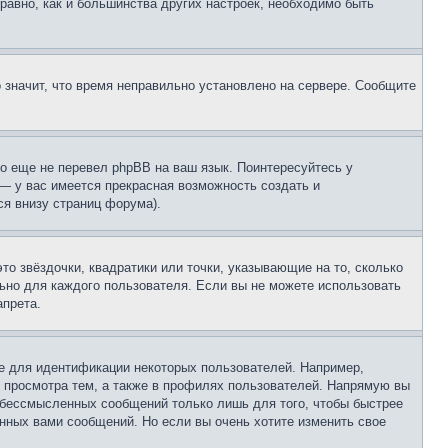
 равно, как и большинства других настроек, необходимо быть
о значит, что время неправильно установлено на сервере. Сообщите
то еще не перевел phpBB на ваш язык. Поинтересуйтесь у
 — у вас имеется прекрасная возможность создать и
я внизу страниц форума).
то звёздочки, квадратики или точки, указывающие на то, сколько
льно для каждого пользователя. Если вы не можете использовать
апрета.
е для идентификации некоторых пользователей. Например,
 просмотра тем, а также в профилях пользователей. Напрямую вы
и бессмысленных сообщений только лишь для того, чтобы быстрее
нных вами сообщений. Но если вы очень хотите изменить свое