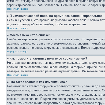
изменить текущий часовой пояс на другой пояс в группе общих нас
зарегистрированным пользователем. Если вы все еще не зарегистр
Вернуться наверх
» Я изменил часовой пояс, но время все равно неправильное!
Если вы уверены, что правильно указали часовой пояс и опцию лет
администратору об этой ошибке, чтобы он устранил ее.
Вернуться наверх
» Моего языка нет в списке!
Наиболее вероятные причины этого состоят в том, что администрат
администратора, есть ли у него возможность установить нужный ва
распространить по всему миру свою локализацию. Более подробну
Вернуться наверх
» Как поместить картинку вместе со своим именем?
На страницах просмотра тем под именем пользователей могут быть 
сообщений вы оставили или на ваш статус на форуме. Другое, обыч
аватары, то значит таково решение администрации. Вы можете связ
Вернуться наверх
» Что такое звание и как изменить его?
Большинство сетевых форумов используют систему званий для ото
модераторы и администраторы могут иметь специальные звания. О
не можете изменить свое звание, поскольку они устанавливаются 
повысить свое звание. Подобными операциями вы добьетесь лишь т
звание, то можете лично попросить об этом администратора форум