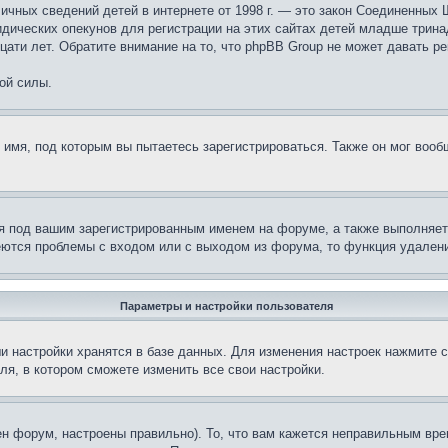
те личных сведений детей в интернете от 1998 г. — это закон Соединенн
дических опекунов для регистрации на этих сайтах детей младше тринад
ати лет. Обратите внимание на то, что phpBB Group не может давать р
ой силы.
 имя, под которым вы пытаетесь зарегистрироваться. Также он мог воо
я под вашим зарегистрированным именем на форуме, а также выполняет 
еются проблемы с входом или с выходом из форума, то функция удалени
Параметры и настройки пользователя
и настройки хранятся в базе данных. Для изменения настроек нажмите 
ля, в котором сможете изменить все свои настройки.
н форум, настроены правильно). То, что вам кажется неправильным вр