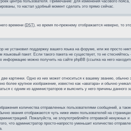
троек центра пользователя. Примечание: для изменения часового пояса,
ированы, то настал удобный момент сделать это прямо сейчас.
него времени (
DST
), но время по-прежнему отображается неверно, то эт
ор не установил поддержку вашего языка на форуме, или же просто ник
м языковый пакет. Если такого пакета не существует, то не стесняйтесь
ю информацию можно получить на сайте phpBB (ссылка на него находитс
две картинки. Одно из них может относиться к вашему званию, обычно э
но более крупное изображение, известно как «аватара» и обычно уника
аться с одним из администраторов и выяснить у него причины данного з
бражения количества отправленных пользователями сообщений, а такж
бычно звания отображаются чуть ниже имен пользователей на страницах
администрацией. Пожалуйста, не злоупотребляйте отправкой ненужных 
ого, что администратор просто-напросто уменьшит количество отправле
а.