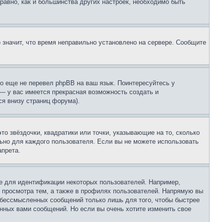
 равно, как и большинства других настроек, необходимо быть
о значит, что время неправильно установлено на сервере. Сообщите
то еще не перевел phpBB на ваш язык. Поинтересуйтесь у
 — у вас имеется прекрасная возможность создать и
я внизу страниц форума).
то звёздочки, квадратики или точки, указывающие на то, сколько
льно для каждого пользователя. Если вы не можете использовать
апрета.
е для идентификации некоторых пользователей. Например,
 просмотра тем, а также в профилях пользователей. Напрямую вы
и бессмысленных сообщений только лишь для того, чтобы быстрее
нных вами сообщений. Но если вы очень хотите изменить свое