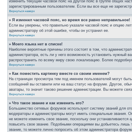
изменить текущий часовой пояс на другой пояс в группе общих нас
зарегистрированным пользователем. Если вы все еще не зарегистр
Вернуться наверх
» Я изменил часовой пояс, но время все равно неправильное!
Если вы уверены, что правильно указали часовой пояс и опцию лет
администратору об этой ошибке, чтобы он устранил ее.
Вернуться наверх
» Моего языка нет в списке!
Наиболее вероятные причины этого состоят в том, что администрат
администратора, есть ли у него возможность установить нужный ва
распространить по всему миру свою локализацию. Более подробну
Вернуться наверх
» Как поместить картинку вместе со своим именем?
На страницах просмотра тем под именем пользователей могут быть 
сообщений вы оставили или на ваш статус на форуме. Другое, обыч
аватары, то значит таково решение администрации. Вы можете связ
Вернуться наверх
» Что такое звание и как изменить его?
Большинство сетевых форумов используют систему званий для ото
модераторы и администраторы могут иметь специальные звания. О
не можете изменить свое звание, поскольку они устанавливаются 
повысить свое звание. Подобными операциями вы добьетесь лишь т
звание, то можете лично попросить об этом администратора форум