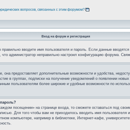
юридических вопросов, связанных с этим форумом?
Вход на форум и регистрация
вы правильно вводите имя пользователя и пароль. Если данные вводятся
о, что администратор неправильно настроил конфигурацию форума. Свяж
е, она предоставляет дополнительные возможности и удобства, недосту
астие в группах, подписки на получение уведомлений о появлении новых
ованным пользователям более широкие и удобные возможности по испол
 пароль?
каждом посещении» на странице входа, то сможете оставаться под свои
записью. Для того чтобы вам не приходилось вводить имя пользователя
упном компьютере, например в библиотеке, Интернет-кафе, университете
жность.