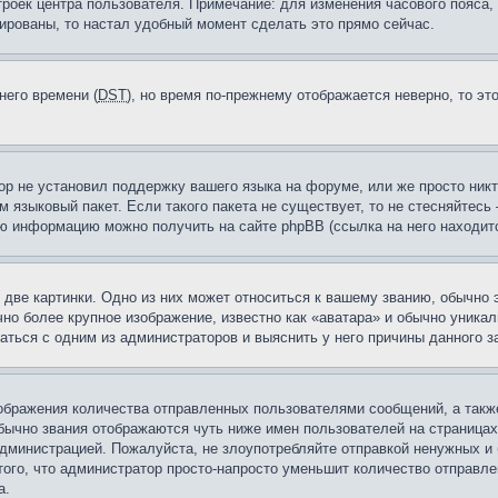
троек центра пользователя. Примечание: для изменения часового пояса,
ированы, то настал удобный момент сделать это прямо сейчас.
него времени (
DST
), но время по-прежнему отображается неверно, то эт
ор не установил поддержку вашего языка на форуме, или же просто ник
м языковый пакет. Если такого пакета не существует, то не стесняйтесь
ю информацию можно получить на сайте phpBB (ссылка на него находитс
две картинки. Одно из них может относиться к вашему званию, обычно э
но более крупное изображение, известно как «аватара» и обычно уника
аться с одним из администраторов и выяснить у него причины данного з
бражения количества отправленных пользователями сообщений, а такж
бычно звания отображаются чуть ниже имен пользователей на страницах
администрацией. Пожалуйста, не злоупотребляйте отправкой ненужных 
ого, что администратор просто-напросто уменьшит количество отправле
а.