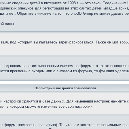
те личных сведений детей в интернете от 1998 г. — это закон Соединенн
дических опекунов для регистрации на этих сайтах детей младше тринад
ати лет. Обратите внимание на то, что phpBB Group не может давать р
ой силы.
 имя, под которым вы пытаетесь зарегистрироваться. Также он мог воо
я под вашим зарегистрированным именем на форуме, а также выполняет 
еются проблемы с входом или с выходом из форума, то функция удалени
Параметры и настройки пользователя
и настройки хранятся в базе данных. Для изменения настроек нажмите 
ля, в котором сможете изменить все свои настройки.
н форум, настроены правильно). То, что вам кажется неправильным вр