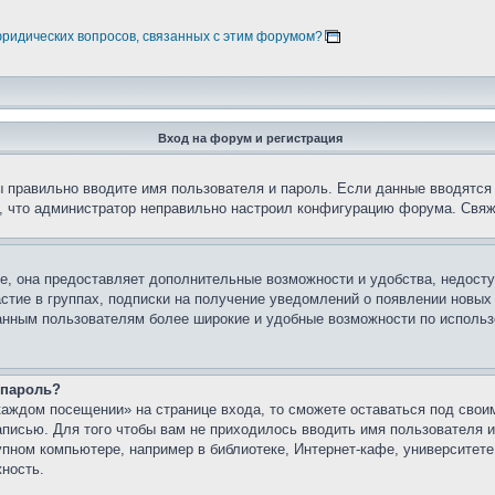
юридических вопросов, связанных с этим форумом?
Вход на форум и регистрация
вы правильно вводите имя пользователя и пароль. Если данные вводятся
о, что администратор неправильно настроил конфигурацию форума. Свяж
е, она предоставляет дополнительные возможности и удобства, недосту
астие в группах, подписки на получение уведомлений о появлении новых
ованным пользователям более широкие и удобные возможности по испол
 пароль?
каждом посещении» на странице входа, то сможете оставаться под свои
записью. Для того чтобы вам не приходилось вводить имя пользователя
упном компьютере, например в библиотеке, Интернет-кафе, университете
жность.