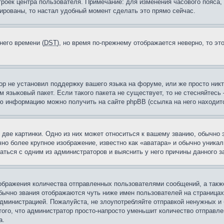
троек центра пользователя. Примечание: для изменения часового пояса,
ированы, то настал удобный момент сделать это прямо сейчас.
него времени (
DST
), но время по-прежнему отображается неверно, то эт
ор не установил поддержку вашего языка на форуме, или же просто ник
м языковый пакет. Если такого пакета не существует, то не стесняйтесь
ю информацию можно получить на сайте phpBB (ссылка на него находитс
две картинки. Одно из них может относиться к вашему званию, обычно э
но более крупное изображение, известно как «аватара» и обычно уника
аться с одним из администраторов и выяснить у него причины данного з
бражения количества отправленных пользователями сообщений, а такж
бычно звания отображаются чуть ниже имен пользователей на страницах
администрацией. Пожалуйста, не злоупотребляйте отправкой ненужных 
ого, что администратор просто-напросто уменьшит количество отправле
а.