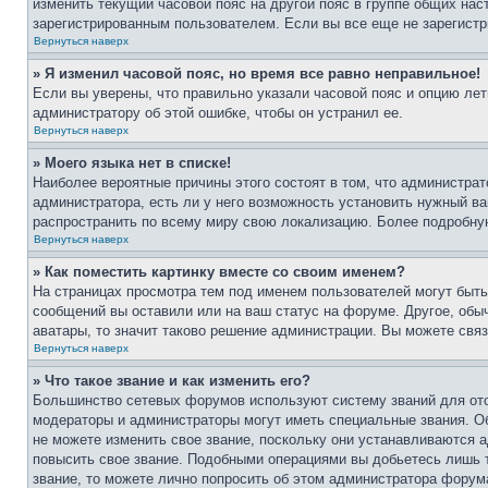
изменить текущий часовой пояс на другой пояс в группе общих нас
зарегистрированным пользователем. Если вы все еще не зарегистр
Вернуться наверх
» Я изменил часовой пояс, но время все равно неправильное!
Если вы уверены, что правильно указали часовой пояс и опцию лет
администратору об этой ошибке, чтобы он устранил ее.
Вернуться наверх
» Моего языка нет в списке!
Наиболее вероятные причины этого состоят в том, что администрат
администратора, есть ли у него возможность установить нужный ва
распространить по всему миру свою локализацию. Более подробну
Вернуться наверх
» Как поместить картинку вместе со своим именем?
На страницах просмотра тем под именем пользователей могут быть 
сообщений вы оставили или на ваш статус на форуме. Другое, обыч
аватары, то значит таково решение администрации. Вы можете связ
Вернуться наверх
» Что такое звание и как изменить его?
Большинство сетевых форумов используют систему званий для ото
модераторы и администраторы могут иметь специальные звания. О
не можете изменить свое звание, поскольку они устанавливаются 
повысить свое звание. Подобными операциями вы добьетесь лишь т
звание, то можете лично попросить об этом администратора форум