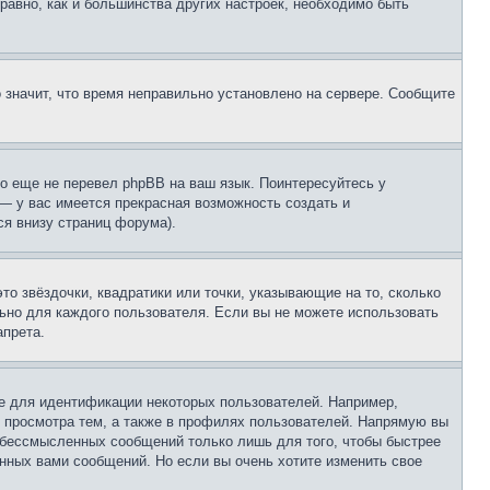
 равно, как и большинства других настроек, необходимо быть
о значит, что время неправильно установлено на сервере. Сообщите
то еще не перевел phpBB на ваш язык. Поинтересуйтесь у
 — у вас имеется прекрасная возможность создать и
я внизу страниц форума).
то звёздочки, квадратики или точки, указывающие на то, сколько
льно для каждого пользователя. Если вы не можете использовать
апрета.
е для идентификации некоторых пользователей. Например,
 просмотра тем, а также в профилях пользователей. Напрямую вы
и бессмысленных сообщений только лишь для того, чтобы быстрее
нных вами сообщений. Но если вы очень хотите изменить свое