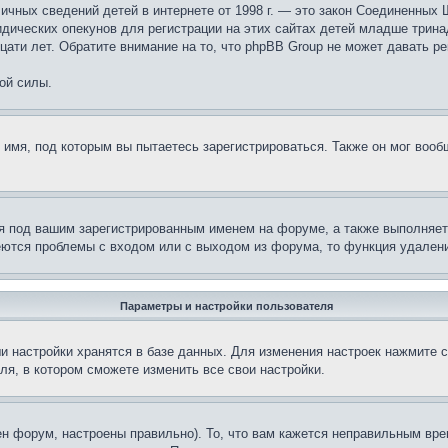
те личных сведений детей в интернете от 1998 г. — это закон Соединенн
дических опекунов для регистрации на этих сайтах детей младше тринад
ати лет. Обратите внимание на то, что phpBB Group не может давать р
ой силы.
 имя, под которым вы пытаетесь зарегистрироваться. Также он мог воо
я под вашим зарегистрированным именем на форуме, а также выполняет 
еются проблемы с входом или с выходом из форума, то функция удалени
Параметры и настройки пользователя
и настройки хранятся в базе данных. Для изменения настроек нажмите 
ля, в котором сможете изменить все свои настройки.
н форум, настроены правильно). То, что вам кажется неправильным вр