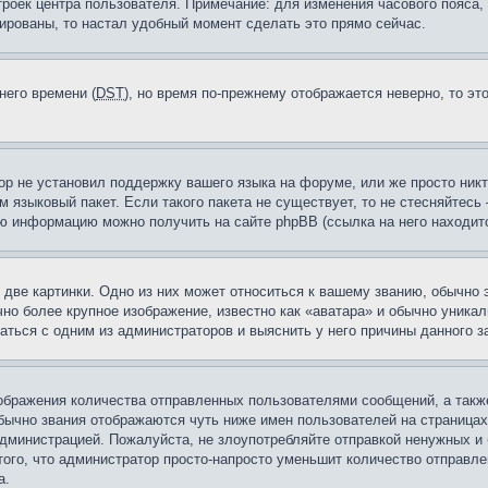
троек центра пользователя. Примечание: для изменения часового пояса,
ированы, то настал удобный момент сделать это прямо сейчас.
него времени (
DST
), но время по-прежнему отображается неверно, то эт
ор не установил поддержку вашего языка на форуме, или же просто ник
м языковый пакет. Если такого пакета не существует, то не стесняйтесь
ю информацию можно получить на сайте phpBB (ссылка на него находитс
две картинки. Одно из них может относиться к вашему званию, обычно э
но более крупное изображение, известно как «аватара» и обычно уника
аться с одним из администраторов и выяснить у него причины данного з
бражения количества отправленных пользователями сообщений, а такж
бычно звания отображаются чуть ниже имен пользователей на страницах
администрацией. Пожалуйста, не злоупотребляйте отправкой ненужных 
ого, что администратор просто-напросто уменьшит количество отправле
а.