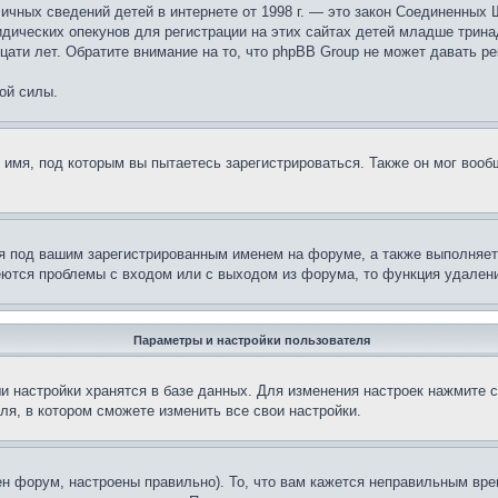
те личных сведений детей в интернете от 1998 г. — это закон Соединенн
дических опекунов для регистрации на этих сайтах детей младше тринад
ати лет. Обратите внимание на то, что phpBB Group не может давать р
ой силы.
 имя, под которым вы пытаетесь зарегистрироваться. Также он мог воо
я под вашим зарегистрированным именем на форуме, а также выполняет 
еются проблемы с входом или с выходом из форума, то функция удалени
Параметры и настройки пользователя
и настройки хранятся в базе данных. Для изменения настроек нажмите 
ля, в котором сможете изменить все свои настройки.
н форум, настроены правильно). То, что вам кажется неправильным вр