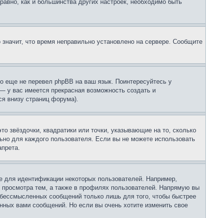
 равно, как и большинства других настроек, необходимо быть
о значит, что время неправильно установлено на сервере. Сообщите
то еще не перевел phpBB на ваш язык. Поинтересуйтесь у
 — у вас имеется прекрасная возможность создать и
я внизу страниц форума).
то звёздочки, квадратики или точки, указывающие на то, сколько
льно для каждого пользователя. Если вы не можете использовать
апрета.
е для идентификации некоторых пользователей. Например,
 просмотра тем, а также в профилях пользователей. Напрямую вы
и бессмысленных сообщений только лишь для того, чтобы быстрее
нных вами сообщений. Но если вы очень хотите изменить свое