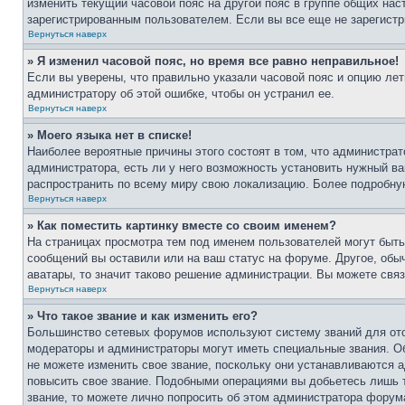
изменить текущий часовой пояс на другой пояс в группе общих нас
зарегистрированным пользователем. Если вы все еще не зарегистр
Вернуться наверх
» Я изменил часовой пояс, но время все равно неправильное!
Если вы уверены, что правильно указали часовой пояс и опцию лет
администратору об этой ошибке, чтобы он устранил ее.
Вернуться наверх
» Моего языка нет в списке!
Наиболее вероятные причины этого состоят в том, что администрат
администратора, есть ли у него возможность установить нужный ва
распространить по всему миру свою локализацию. Более подробну
Вернуться наверх
» Как поместить картинку вместе со своим именем?
На страницах просмотра тем под именем пользователей могут быть 
сообщений вы оставили или на ваш статус на форуме. Другое, обыч
аватары, то значит таково решение администрации. Вы можете связ
Вернуться наверх
» Что такое звание и как изменить его?
Большинство сетевых форумов используют систему званий для ото
модераторы и администраторы могут иметь специальные звания. О
не можете изменить свое звание, поскольку они устанавливаются 
повысить свое звание. Подобными операциями вы добьетесь лишь т
звание, то можете лично попросить об этом администратора форум