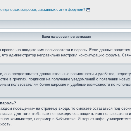
юридических вопросов, связанных с этим форумом?
Вход на форум и регистрация
вы правильно вводите имя пользователя и пароль. Если данные вводятся
о, что администратор неправильно настроил конфигурацию форума. Свяж
е, она предоставляет дополнительные возможности и удобства, недосту
астие в группах, подписки на получение уведомлений о появлении новых
ованным пользователям более широкие и удобные возможности по испол
 пароль?
каждом посещении» на странице входа, то сможете оставаться под свои
записью. Для того чтобы вам не приходилось вводить имя пользователя
упном компьютере, например в библиотеке, Интернет-кафе, университете
жность.